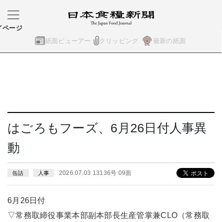
イページ
紙面ビューアー
クリッピング
最新の紙面
はごろもフーズ、6月26日付人事異
動
2026.07.03 13136号 09面
缶詰
人事
6月26日付
▽常務取締役事業本部副本部長生産管掌兼CLO（常務取