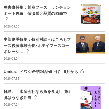
災害食特集：川商フーズ ランチョン
ミート再編 値頃感と品質の両面で
2026.08.05
中部夏季特集：特別対談＝はごろもフ
ーズ後藤康雄会長×ホテイフーズコー
ポレーシ…
2026.08.04
Umios、イワシ缶詰24品値上げ 9月から
2026.07.31
極洋、「水産会社なら魚を食え!」第5
弾はうなぎ弁当
2026.07.24