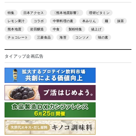
特集
日本アクセス
〔熊本地震影響〕
理研ビタミン
レモン果汁
コラボ
中華料理の素
本みりん
麺
抹茶
熊本地震
岩田醸造
中食
製粉特集
値上げ
チョコレート
三菱食品
海苔
コンソメ
味の素
タイアップ企画広告