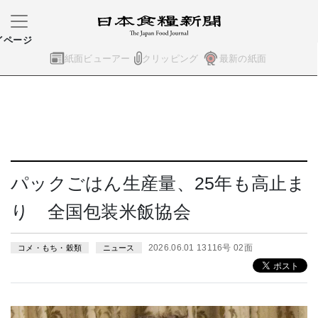
イページ
紙面ビューアー
クリッピング
最新の紙面
パックごはん生産量、25年も高止ま
り 全国包装米飯協会
2026.06.01 13116号 02面
コメ・もち・穀類
ニュース