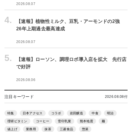
2026.08.07
4.
【速報】植物性ミルク、豆乳・アーモンドの2強
26年上期過去最高達成
2026.08.07
5.
【速報】ローソン、調理ロボ導入店を拡大 先行店
で好評
2026.08.06
注目キーワード
2026.08.08付
特集
日本アクセス
コラボ
岩田醸造
中食
明治
理研ビタミン
コーヒー
雪印乳業
熊本地震
麺
値上げ
業務用
抹茶
三菱食品
惣菜