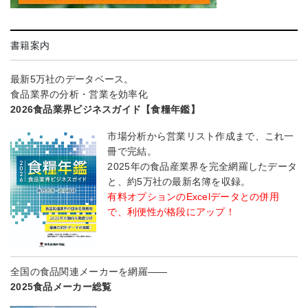
書籍案内
最新5万社のデータベース。
食品業界の分析・営業を効率化
2026食品業界ビジネスガイド【食糧年鑑】
市場分析から営業リスト作成まで、これ一
冊で完結。
2025年の食品産業界を完全網羅したデータ
と、約5万社の最新名簿を収録。
有料オプションのExcelデータとの併用
で、利便性が格段にアップ！
全国の食品関連メーカーを網羅――
2025食品メーカー総覧