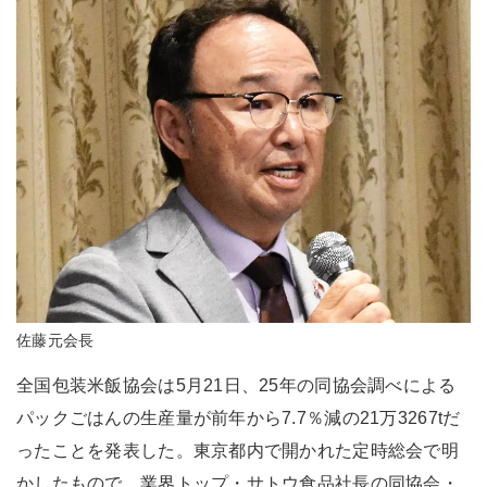
佐藤元会長
全国包装米飯協会は5月21日、25年の同協会調べによる
パックごはんの生産量が前年から7.7％減の21万3267tだ
ったことを発表した。東京都内で開かれた定時総会で明
かしたもので、業界トップ・サトウ食品社長の同協会・