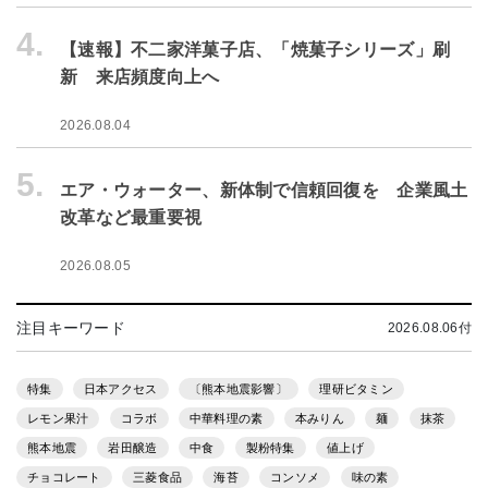
4.
【速報】不二家洋菓子店、「焼菓子シリーズ」刷
新 来店頻度向上へ
2026.08.04
5.
エア・ウォーター、新体制で信頼回復を 企業風土
改革など最重要視
2026.08.05
注目キーワード
2026.08.06付
特集
日本アクセス
〔熊本地震影響〕
理研ビタミン
レモン果汁
コラボ
中華料理の素
本みりん
麺
抹茶
熊本地震
岩田醸造
中食
製粉特集
値上げ
チョコレート
三菱食品
海苔
コンソメ
味の素