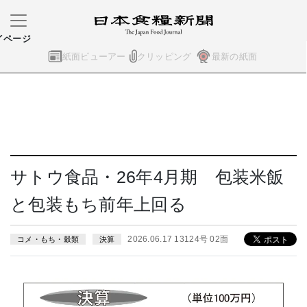
イページ
紙面ビューアー
クリッピング
最新の紙面
サトウ食品・26年4月期 包装米飯
と包装もち前年上回る
2026.06.17 13124号 02面
コメ・もち・穀類
決算