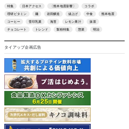
特集
日本アクセス
〔熊本地震影響〕
コラボ
理研ビタミン
麺
岩田醸造
値上げ
中食
熊本地震
コーヒー
雪印乳業
海苔
レモン果汁
抹茶
チョコレート
トレンド
製粉特集
惣菜
明治
タイアップ企画広告