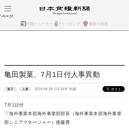
イページ
紙面ビューアー
クリッピング
最新の紙面
亀田製菓、7月1日付人事異動
2026.06.29 13133号 05面
菓子
人事
7月1日付
▽海外事業本部海外事業部部長（海外事業本部海外事業
部シニアマネージャー）後藤豊