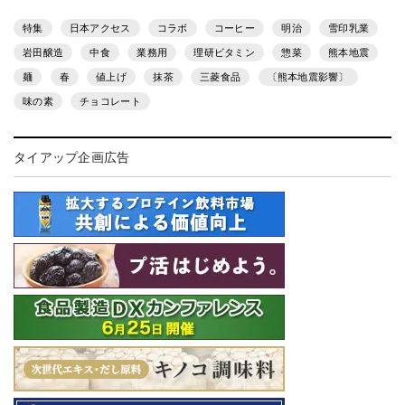
特集
日本アクセス
コラボ
コーヒー
明治
雪印乳業
岩田醸造
中食
業務用
理研ビタミン
惣菜
熊本地震
麺
春
値上げ
抹茶
三菱食品
〔熊本地震影響〕
味の素
チョコレート
タイアップ企画広告