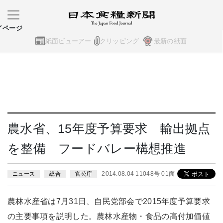
イページ
紙面ビューアー
クリッピング
最新の紙面
農水省、15年度予算要求 輸出拠点
を整備 フードバレー構想推進
2014.08.04 11048号 01面
ニュース
総合
官公庁
農林水産省は7月31日、自民党部会で2015年度予算要求
の主要事項を説明した。農林水産物・食品の高付加価値