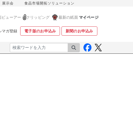
展示会
食品市場開拓ソリューション
面ビューアー
クリッピング
最新の紙面
マイページ
ルマガ登録
電子版のお申込み
新聞のお申込み
検索