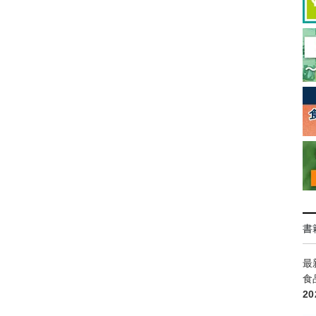
書
最
食
2