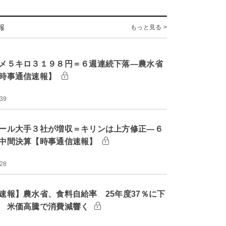
報
もっと見る >
メ５キロ３１９８円＝６週連続下落―農水省
時事通信速報】
:39
ール大手３社が増収＝キリンは上方修正―６
中間決算【時事通信速報】
:28
速報】農水省、食料自給率 25年度37％に下
 米価高騰で消費減響く