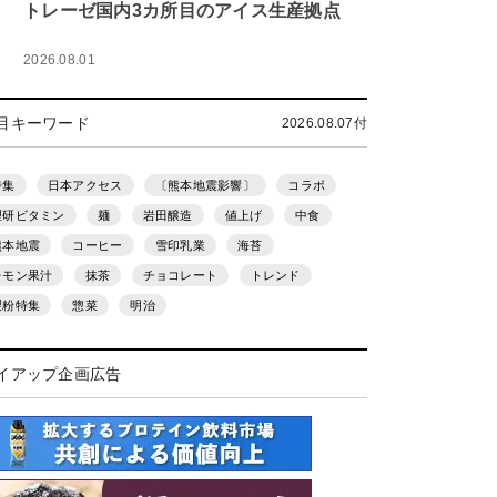
トレーゼ国内3カ所目のアイス生産拠点
2026.08.01
目キーワード
2026.08.07付
特集
日本アクセス
〔熊本地震影響〕
コラボ
理研ビタミン
麺
岩田醸造
値上げ
中食
熊本地震
コーヒー
雪印乳業
海苔
レモン果汁
抹茶
チョコレート
トレンド
製粉特集
惣菜
明治
イアップ企画広告