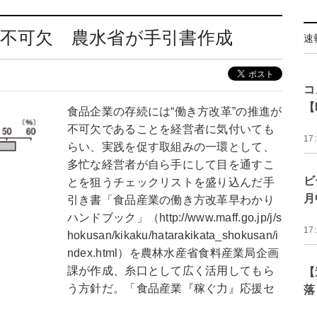
不可欠 農水省が手引書作成
速
コ
【
食品企業の存続には“働き方改革”の推進が
不可欠であることを経営者に気付いても
17
らい、実践を促す取組みの一環として、
多忙な経営者が自ら手にして目を通すこ
ビ
とを狙うチェックリストを盛り込んだ手
月
引き書「食品産業の働き方改革早わかり
ハンドブック」（http://www.maff.go.jp/j/s
17
hokusan/kikaku/hatarakikata_shokusan/i
ndex.html）を農林水産省食料産業局企画
課が作成、糸口として広く活用してもら
【
う方針だ。「食品産業『稼ぐ力』応援セ
落