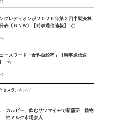
:25
ングレディオンが２０２６年第２四半期決算
発表〔ＧＮＷ〕【時事通信速報】
:49
ュースワード「食料自給率」【時事通信速
】
:47
クセスランキング
.
カルビー、飲むサツマイモで新需要 植物
性ミルク市場参入