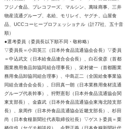
フジノ食品、プレコフーズ、マルシン、萬味商事、三井
物産流通グループ、名給、モリレイ、ヤグチ、山屋食
品、UCCコーヒープロフェッショナル（計77社、五十音
順）
●選考委員（委員長以下順不同・敬称略）
▽委員長＝小田英三（日本外食品流通協会会長）▽委員
＝中込武文（日本給食品連合会会長）、白石俊彦（首都
圏業務用食品卸協同組合理事長）、栄村健一（首都圏業
務用食品卸協同組合理事）、中島正二（全国給食事業協
同組合連合会会長）、臼田真一朗（日本業務用食材流通
グループ代表幹事）、狩野憲彰（日本外食品流通協会関
東支部長）、金森武（日本外食品流通協会東海北陸支部
長）、泉周作（日本外食品流通協会近畿支部長）、杉田
尚（日本食糧新聞社代表取締役社長）▽ゲスト委員＝栗
栖信也（ヤグチ相談役）、今野正義（日本食糧新聞社代