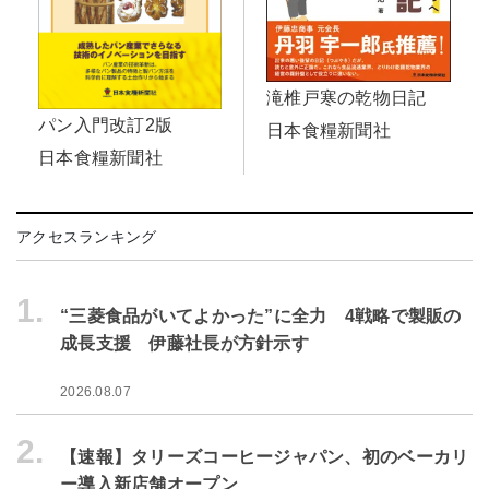
滝椎戸寒の乾物日記
パン入門改訂2版
日本食糧新聞社
日本食糧新聞社
アクセスランキング
1.
“三菱食品がいてよかった”に全力 4戦略で製販の
成長支援 伊藤社長が方針示す
2026.08.07
2.
【速報】タリーズコーヒージャパン、初のベーカリ
ー導入新店舗オープン