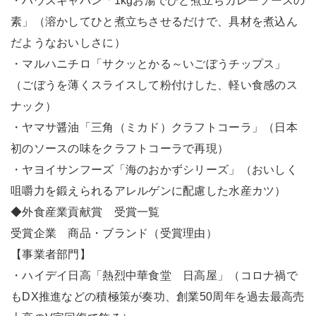
・ハウスギャバン「1kgお湯でひと煮立ちカレーソースの
素」（溶かしてひと煮立ちさせるだけで、具材を煮込ん
だようなおいしさに）
・マルハニチロ「サクッとかる～いごぼうチップス」
（ごぼうを薄くスライスして粉付けした、軽い食感のス
ナック）
・ヤマサ醤油「三角（ミカド）クラフトコーラ」（日本
初のソースの味をクラフトコーラで再現）
・ヤヨイサンフーズ「海のおかずシリーズ」（おいしく
咀嚼力を鍛えられるアレルゲンに配慮した水産カツ）
◆外食産業貢献賞 受賞一覧
受賞企業 商品・ブランド（受賞理由）
【事業者部門】
・ハイデイ日高「熱烈中華食堂 日高屋」（コロナ禍で
もDX推進などの積極策が奏功、創業50周年を過去最高売