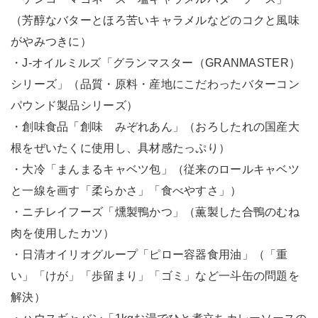
（芳醇なバターとほろ苦いキャラメルなどのコクと風味
がやみつきに）
・J-オイルミルズ「グランマスター（GRANMASTER）
シリーズ」（品質・原料・産地にこだわったバターコン
パウンド製品シリーズ）
・創味食品「創味 みぞれあん」（おろしたれの国産大
根をぜいたくに使用し、具材感たっぷり）
・大冷「まんまるキャベツ包」（従来のロールキャベツ
と一線を画す「柔らかさ」「食べやすさ」）
・ニチレイフーズ「燻製鴨かつ」（薫製した合鴨のむね
肉を使用したカツ）
・日清オイリオグループ「ピロー容器食用油」（「重
い」「けが」「歩留まり」「ゴミ」など一斗缶の問題を
解決）