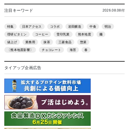
注目キーワード
2026.08.08付
特集
日本アクセス
コラボ
岩田醸造
中食
明治
理研ビタミン
コーヒー
雪印乳業
熊本地震
麺
値上げ
業務用
抹茶
三菱食品
惣菜
〔熊本地震影響〕
チョコレート
海苔
春
タイアップ企画広告