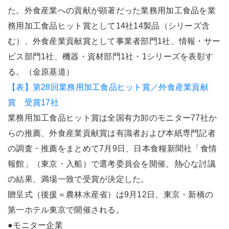
た。外食産業への貢献が顕著だった業務用加工食品を業
務用加工食品ヒット賞として14社14製品（シリーズ含
む）、外食産業貢献賞として事業者部門1社、情報・サー
ビス部門1社、機器・資材部門1社・1シリーズを表彰す
る。（金原基道）
【表】第28回業務用加工食品ヒット賞／外食産業貢献
賞 受賞17社
業務用加工食品ヒット賞は全国有力卸のモニター77社か
らの推薦、外食産業貢献賞は有識者および本紙専門記者
の調査・推薦をまとめて7月9日、日本食糧新聞社「食情
報館」（東京・入船）で選考委員会を開催。熱心な討議
の結果、満場一致で受賞が決定した。
贈呈式（後援＝農林水産省）は9月12日、東京・新橋の
第一ホテル東京で開催される。
●モニター企業