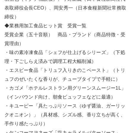
表取締役会長CEO）、岡安秀一（日本食糧新聞社常務取
締役）
◆業務用加工食品ヒット賞 受賞一覧
受賞企業（五十音順） 商品・ブランド（商品特徴・受
賞理由）
・味の素冷凍食品「シェフが仕上げるシリーズ」（下処
理・下ごしらえ済みで調理工程大幅削減）
・エスビー食品「トリュフ入りきのこペースト」（トリ
ュフのぜいたくな香りが、チューブタイプで手軽に）
・カゴメ「ホテルレストラン用グリーンスムージー1L」
（インバウンド向け、朝食ビュッフェなどに最適）
・キユーピー「具たっぷりソース（ゆず醤油、ガーリッ
クオニオン）」（具材感、シズル感、香り立ちが高く、
手作り感たっぷり）
・ケンコーマヨネーズ「塩キャラメルバターソース」