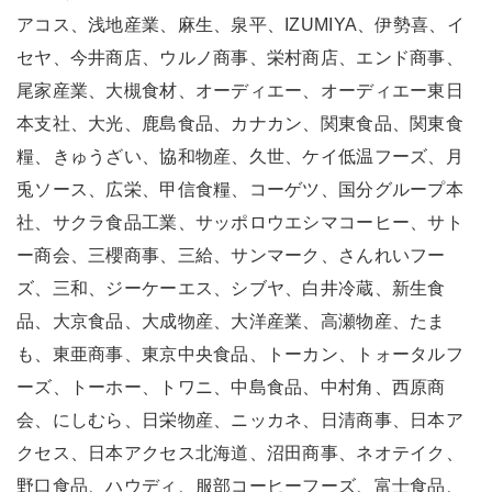
アコス、浅地産業、麻生、泉平、IZUMIYA、伊勢喜、イ
セヤ、今井商店、ウルノ商事、栄村商店、エンド商事、
尾家産業、大槻食材、オーディエー、オーディエー東日
本支社、大光、鹿島食品、カナカン、関東食品、関東食
糧、きゅうざい、協和物産、久世、ケイ低温フーズ、月
兎ソース、広栄、甲信食糧、コーゲツ、国分グループ本
社、サクラ食品工業、サッポロウエシマコーヒー、サト
ー商会、三櫻商事、三給、サンマーク、さんれいフー
ズ、三和、ジーケーエス、シブヤ、白井冷蔵、新生食
品、大京食品、大成物産、大洋産業、高瀬物産、たま
も、東亜商事、東京中央食品、トーカン、トォータルフ
ーズ、トーホー、トワニ、中島食品、中村角、西原商
会、にしむら、日栄物産、ニッカネ、日清商事、日本ア
クセス、日本アクセス北海道、沼田商事、ネオテイク、
野口食品、ハウディ、服部コーヒーフーズ、富士食品、