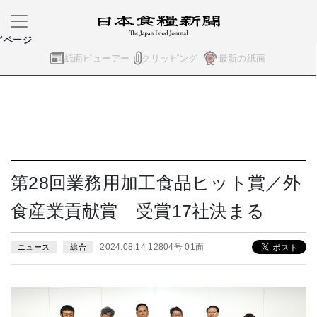
イページ
紙面ビューアー
クリッピング
最新の紙面
第28回業務用加工食品ヒット賞／外
食産業貢献賞 受賞17社決まる
2024.08.14 12804号 01面
ニュース
総合