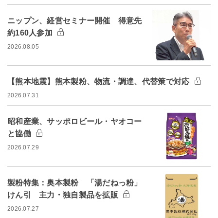
ニップン、経営セミナー開催 得意先
約160人参加
2026.08.05
【熊本地震】熊本製粉、物流・調達、代替策で対応
2026.07.31
昭和産業、サッポロビール・ヤオコー
と協働
2026.07.29
製粉特集：奥本製粉 「湯だねっ粉」
けん引 主力・独自製品を拡販
2026.07.27