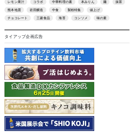
レモン果汁
コラボ
中華料理の素
本みりん
麺
抹茶
熊本地震
岩田醸造
中食
製粉特集
値上げ
チョコレート
三菱食品
海苔
コンソメ
味の素
タイアップ企画広告