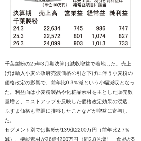
千葉製粉の25年3月期決算は減収増益で着地した。売上
げは輸入小麦の政府売渡価格の引き下げに伴う小麦粉の
価格改定の影響で、前年比0.3％減という小幅減収となっ
た。利益面は小麦粉製品や化粧品素材を主とした販売数
量増と、コストアップを反映した価格改定効果の浸透、
ふすま価格も堅調に推移したことなどが増益に寄与し
た。
セグメント別では製粉が139億2200万円（前年比2.7％
減）、機能素材が26億4200万円（同2.8％増）、食品が5