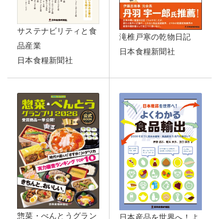
サステナビリティと食
滝椎戸寒の乾物日記
品産業
日本食糧新聞社
日本食糧新聞社
惣菜・べんとうグラン
日本産品を世界へ！よ