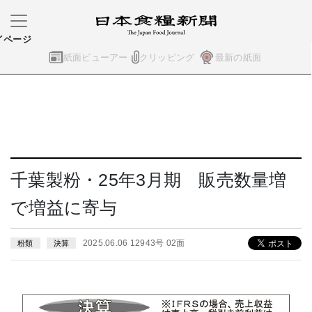
イページ
紙面ビューアー
クリッピング
最新の紙面
千葉製粉・25年3月期 販売数量増
で増益に寄与
2025.06.06 12943号 02面
粉類
決算