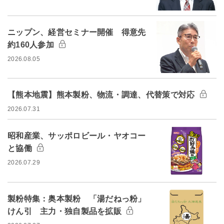
ニップン、経営セミナー開催 得意先
約160人参加
2026.08.05
【熊本地震】熊本製粉、物流・調達、代替策で対応
2026.07.31
昭和産業、サッポロビール・ヤオコー
と協働
2026.07.29
製粉特集：奥本製粉 「湯だねっ粉」
けん引 主力・独自製品を拡販