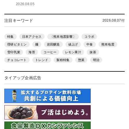
2026.08.05
注目キーワード
2026.08.07付
特集
日本アクセス
〔熊本地震影響〕
コラボ
理研ビタミン
麺
岩田醸造
値上げ
中食
熊本地震
雪印乳業
海苔
コーヒー
レモン果汁
抹茶
チョコレート
トレンド
製粉特集
惣菜
明治
タイアップ企画広告