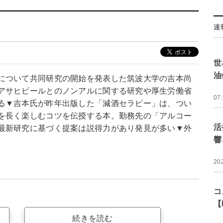
速
世
油
について共同研究の開始を発表した筑波大学の吉本尚
アサヒビールとのノンアルに関する研究や厚生労働省
07
る▼吉本氏が昨年出版した「減酒セラピー」は、つい
を長く楽しむコツを伝授する本。勤務先の「アルコー
活
最新研究に基づく提案は説得力があり発見が多い▼外
響
20
コ
【
続きを読む