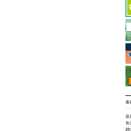
書
最
食
2