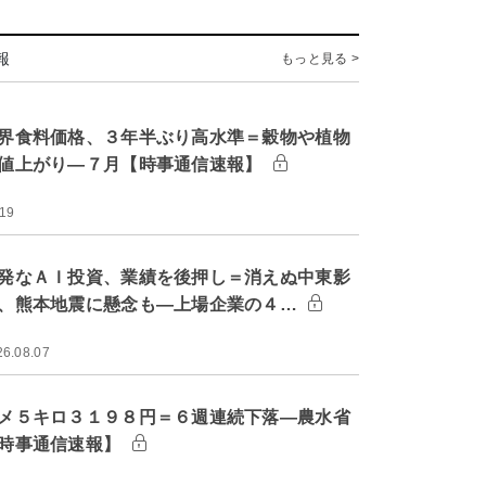
報
もっと見る >
界食料価格、３年半ぶり高水準＝穀物や植物
値上がり―７月【時事通信速報】
:19
発なＡＩ投資、業績を後押し＝消えぬ中東影
、熊本地震に懸念も―上場企業の４…
26.08.07
メ５キロ３１９８円＝６週連続下落―農水省
時事通信速報】