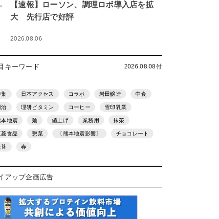
.
【速報】ローソン、調理ロボ導入店を拡
大 先行店で好評
2026.08.06
目キーワード
2026.08.08付
特集
日本アクセス
コラボ
岩田醸造
中食
明治
理研ビタミン
コーヒー
雪印乳業
熊本地震
麺
値上げ
業務用
抹茶
三菱食品
惣菜
〔熊本地震影響〕
チョコレート
海苔
春
イアップ企画広告