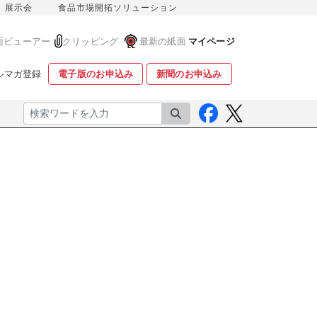
展示会
食品市場開拓ソリューション
面ビューアー
クリッピング
最新の紙面
マイページ
ルマガ登録
電子版のお申込み
新聞のお申込み
検索