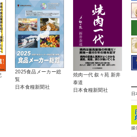
2025食品メーカー総
焼肉一代 叙々苑 新井
記
覧
泰道
日本食糧新聞社
日本食糧新聞社
日
媒