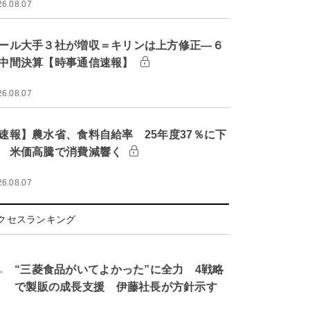
26.08.07
ール大手３社が増収＝キリンは上方修正―６
中間決算【時事通信速報】
26.08.07
速報】農水省、食料自給率 25年度37％に下
 米価高騰で消費減響く
26.08.07
クセスランキング
.
“三菱食品がいてよかった”に全力 4戦略
で製販の成長支援 伊藤社長が方針示す