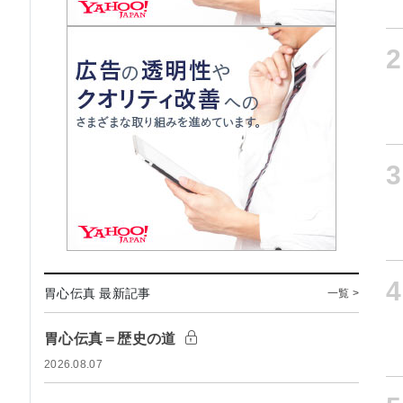
2
3
4
胃心伝真 最新記事
一覧 >
胃心伝真＝歴史の道
2026.08.07