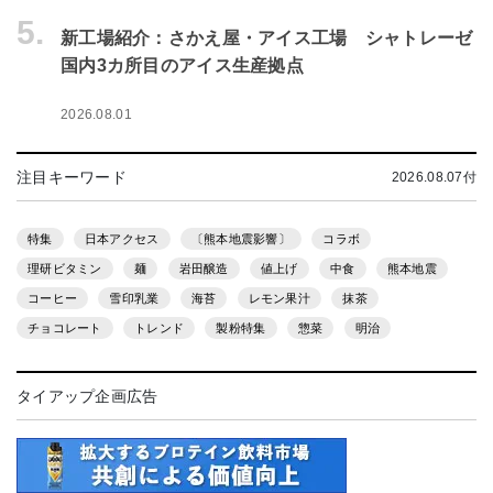
5.
新工場紹介：さかえ屋・アイス工場 シャトレーゼ
国内3カ所目のアイス生産拠点
2026.08.01
注目キーワード
2026.08.07付
特集
日本アクセス
〔熊本地震影響〕
コラボ
理研ビタミン
麺
岩田醸造
値上げ
中食
熊本地震
コーヒー
雪印乳業
海苔
レモン果汁
抹茶
チョコレート
トレンド
製粉特集
惣菜
明治
タイアップ企画広告