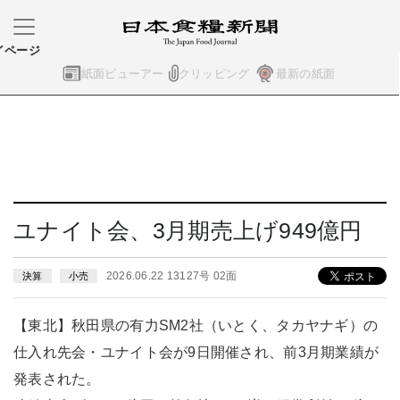
イページ
紙面ビューアー
クリッピング
最新の紙面
ユナイト会、3月期売上げ949億円
2026.06.22 13127号 02面
決算
小売
【東北】秋田県の有力SM2社（いとく、タカヤナギ）の
仕入れ先会・ユナイト会が9日開催され、前3月期業績が
発表された。