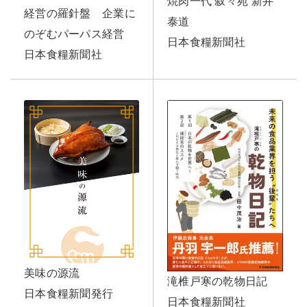
焼肉一代 叙々苑 新井
経営の羅針盤 企業に
泰道
のぞむパーパス経営
日本食糧新聞社
日本食糧新聞社
美味の源流
滝椎戸寒の乾物日記
日本食糧新聞発行
日本食糧新聞社