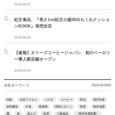
2026.08.07
4.
紀文食品、『長さ1m!紀文の超!BIGちくわクッショ
ンBOOK』発売決定
2026.08.06
5.
【速報】タリーズコーヒージャパン、初のベーカリ
ー導入新店舗オープン
2026.08.06
注目キーワード
2026.08.09付
特集
日本アクセス
コラボ
コーヒー
明治
雪印乳業
岩田醸造
中食
業務用
理研ビタミン
惣菜
熊本地震
麺
春
値上げ
抹茶
三菱食品
〔熊本地震影響〕