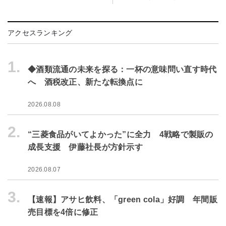
アクセスランキング
1.
◆酒類流通の未来を探る：一杯の意味問い直す時代
へ 酒税改正、新たな転換点に
2026.08.08
2.
“三菱食品がいてよかった”に全力 4戦略で製販の
成長支援 伊藤社長が方針示す
2026.08.07
3.
【速報】アサヒ飲料、「green cola」好調 年間販
売目標を4倍に修正