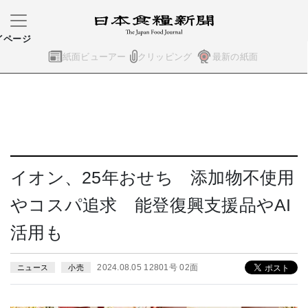
イページ
紙面ビューアー
クリッピング
最新の紙面
イオン、25年おせち 添加物不使用
やコスパ追求 能登復興支援品やAI
活用も
2024.08.05 12801号 02面
ニュース
小売