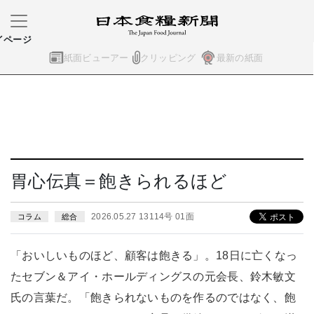
イページ
紙面ビューアー
クリッピング
最新の紙面
胃心伝真＝飽きられるほど
2026.05.27 13114号 01面
コラム
総合
「おいしいものほど、顧客は飽きる」。18日に亡くなっ
たセブン＆アイ・ホールディングスの元会長、鈴木敏文
氏の言葉だ。「飽きられないものを作るのではなく、飽