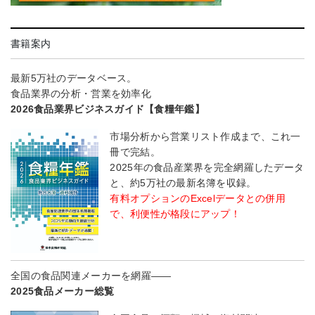
書籍案内
最新5万社のデータベース。
食品業界の分析・営業を効率化
2026食品業界ビジネスガイド【食糧年鑑】
市場分析から営業リスト作成まで、これ一
冊で完結。
2025年の食品産業界を完全網羅したデータ
と、約5万社の最新名簿を収録。
有料オプションのExcelデータとの併用
で、利便性が格段にアップ！
全国の食品関連メーカーを網羅――
2025食品メーカー総覧