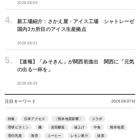
2026.08.05
4.
新工場紹介：さかえ屋・アイス工場 シャトレーゼ
国内3カ所目のアイス生産拠点
2026.08.01
5.
【速報】「みそきん」が関西初進出 関西に「元気
の出る一杯を」
2026.08.05
注目キーワード
2026.08.07付
特集
日本アクセス
〔熊本地震影響〕
コラボ
理研ビタミン
麺
岩田醸造
値上げ
中食
熊本地震
雪印乳業
海苔
コーヒー
レモン果汁
抹茶