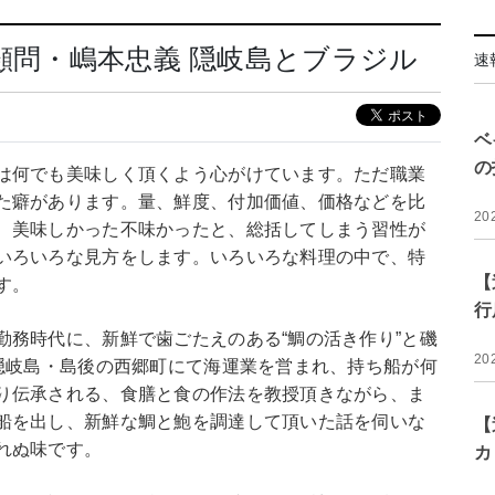
Ｃ顧問・嶋本忠義 隠岐島とブラジル
速
ベ
の
は何でも美味しく頂くよう心がけています。ただ職業
た癖があります。量、鮮度、付加価値、価格などを比
20
、美味しかった不味かったと、総括してしまう習性が
いろいろな見方をします。いろいろな料理の中で、特
【
す。
行
勤務時代に、新鮮で歯ごたえのある“鯛の活き作り”と磯
20
、隠岐島・島後の西郷町にて海運業を営まれ、持ち船が何
り伝承される、食膳と食の作法を教授頂きながら、ま
船を出し、新鮮な鯛と鮑を調達して頂いた話を伺いな
【
れぬ味です。
カ