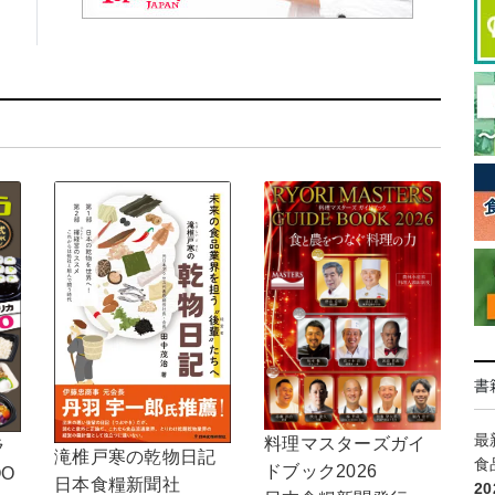
書
最
料理マスターズガイ
ラ
滝椎戸寒の乾物日記
食
ドブック2026
OO
日本食糧新聞社
2