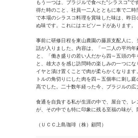
もう一つは、ブラジルで食べた“シラスコ”
得た時のこと、社員一二人とともに車で二時
で本場のシラスコ料理を賞味した味は、昨日
ぬ味です。これにはエピソードがあります。
事前に研修日程を東山農園の藤原支配人に、
話が入りました。内容は、「一二人の平均年
と、「働き盛りの若い人だから四～五頭の牛
と、雄大さを感じ訪問時の楽しみの一つにな
イヤと漬け置くことで肉が柔らかくなります
トルの角切りにした肉を四～五個串に刺し庭
高でした。二十数年経った今、ブラジルの広
食通を自負する私が生涯の中で、屋台で、レ
が、その中でも特に印象に残る至福の味が、
（ＵＣＣ上島珈琲（株）顧問）