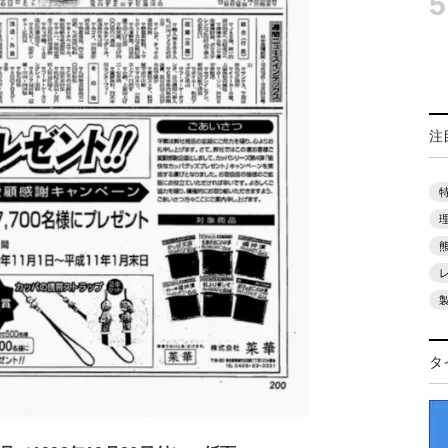
5
注
タ