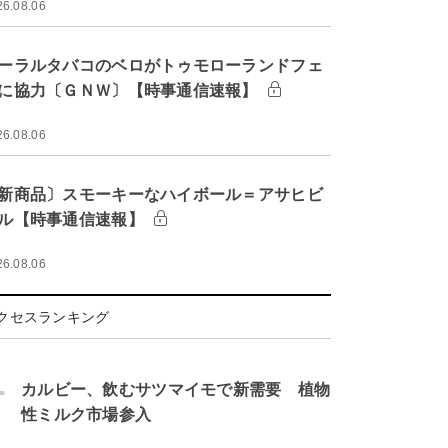
26.08.06
ーラルタバコのベロがトゥモローランドフェ
に協力〔ＧＮＷ〕【時事通信速報】
26.08.06
新商品〕スモーキーなハイボール＝アサヒビ
ル【時事通信速報】
26.08.06
クセスランキング
.
カルビー、飲むサツマイモで新需要 植物
性ミルク市場参入