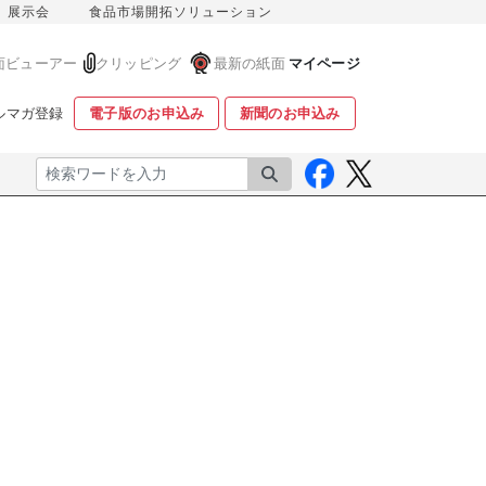
展示会
食品市場開拓ソリューション
面ビューアー
クリッピング
最新の紙面
マイページ
ルマガ登録
電子版のお申込み
新聞のお申込み
検索