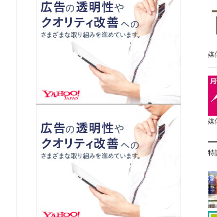
媒
媒
特