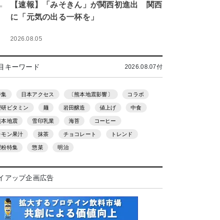
.
【速報】「みそきん」が関西初進出 関西
に「元気の出る一杯を」
2026.08.05
目キーワード
2026.08.07付
特集
日本アクセス
〔熊本地震影響〕
コラボ
理研ビタミン
麺
岩田醸造
値上げ
中食
熊本地震
雪印乳業
海苔
コーヒー
レモン果汁
抹茶
チョコレート
トレンド
製粉特集
惣菜
明治
イアップ企画広告