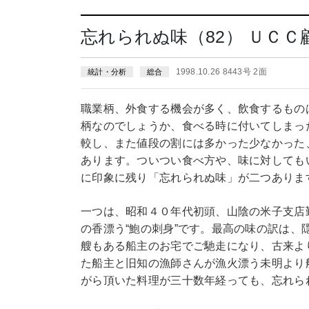
忘れられぬ味（82） ＵＣ
1998.10.26 8443号 2面
統計・分析
総合
職業柄、外食する機会が多く、飲食するもの
柄なのでしょうか、食べる時に付いてしまっ
較し、また値段の割には多かった少なかった
あります。ついつい食べ方や、味に対しても
に印象に残り「忘れられぬ味」が二つありま
一つは、昭和４０年代初頭、山陰の米子支店
の香漂う“鮑の刺身”です。最高の味の訳は
艘もある船主のお宅でご馳走になり、古来よ
た船主と旧知の漁師さんが漁火漂う未明より
がら頂いた料理が三十数年経っても、忘れら