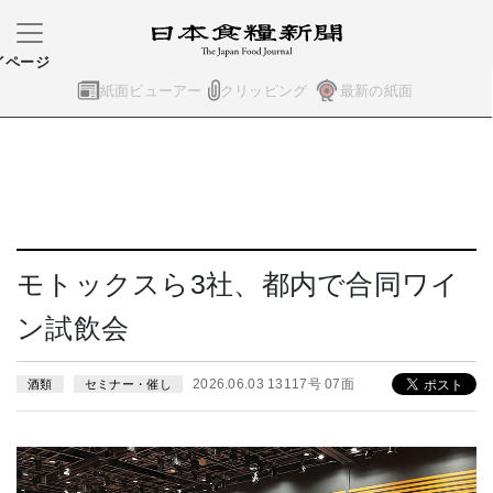
イページ
紙面ビューアー
クリッピング
最新の紙面
モトックスら3社、都内で合同ワイ
ン試飲会
2026.06.03 13117号 07面
酒類
セミナー・催し