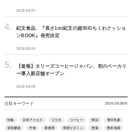
2026.08.07
4.
紀文食品、『長さ1m!紀文の超!BIGちくわクッショ
ンBOOK』発売決定
2026.08.06
5.
【速報】タリーズコーヒージャパン、初のベーカリ
ー導入新店舗オープン
2026.08.06
注目キーワード
2026.08.09付
特集
日本アクセス
コラボ
コーヒー
明治
雪印乳業
岩田醸造
中食
業務用
理研ビタミン
惣菜
熊本地震