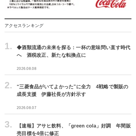
アクセスランキング
1.
◆酒類流通の未来を探る：一杯の意味問い直す時代
へ 酒税改正、新たな転換点に
2026.08.08
2.
“三菱食品がいてよかった”に全力 4戦略で製販の
成長支援 伊藤社長が方針示す
2026.08.07
3.
【速報】アサヒ飲料、「green cola」好調 年間販
売目標を4倍に修正