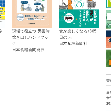
ネ
食が楽しくなる♪365
現場で役立つ 災害時
日の○○
炊き出しハンドブッ
日本食糧新聞社
ク
日本食糧新聞発行
書
最
食
2