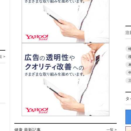
注
覧 >
タ
健康 最新記事
一覧 >