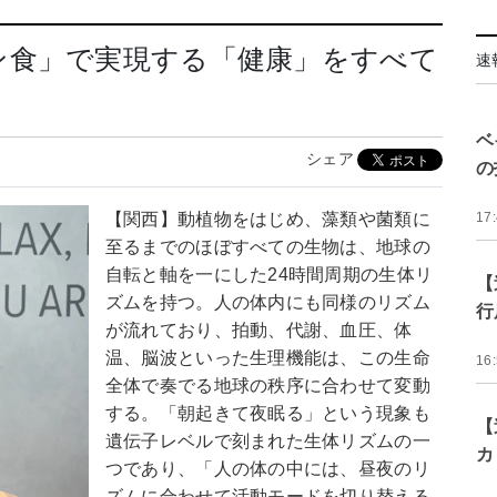
ン食」で実現する「健康」をすべて
速
ベ
シェア
の
【関西】動植物をはじめ、藻類や菌類に
17
至るまでのほぼすべての生物は、地球の
自転と軸を一にした24時間周期の生体リ
【
ズムを持つ。人の体内にも同様のリズム
行
が流れており、拍動、代謝、血圧、体
温、脳波といった生理機能は、この生命
16
全体で奏でる地球の秩序に合わせて変動
する。「朝起きて夜眠る」という現象も
【
遺伝子レベルで刻まれた生体リズムの一
カ
つであり、「人の体の中には、昼夜のリ
ズムに合わせて活動モードを切り替える