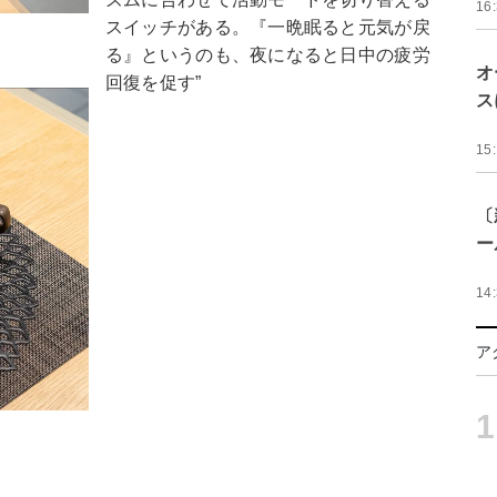
16
スイッチがある。『一晩眠ると元気が戻
る』というのも、夜になると日中の疲労
オ
回復を促す”
ス
15
〔
ー
14
ア
1