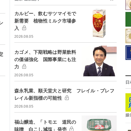
カルビー、飲むサツマイモで
新需要 植物性ミルク市場参
ン
入
2026.08.05
カゴメ、下期戦略は野菜飲料
定
の価値強化 国際事業にも注
力
2026.08.05
日
森永乳業、順天堂大と研究 フレイル・プレフ
レイル新指標の可能性
2026.08.05
媒
福山醸造、「トモエ 道民の
味噌 白こし減塩」発売