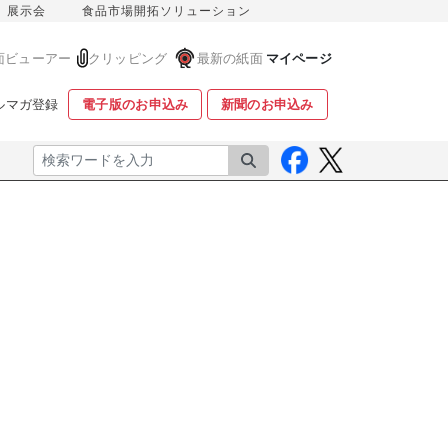
展示会
食品市場開拓ソリューション
面ビューアー
クリッピング
最新の紙面
マイページ
ルマガ登録
電子版のお申込み
新聞のお申込み
検索