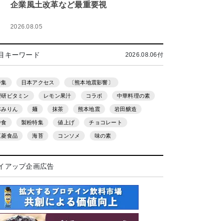
企業風土改革など最重要視
2026.08.05
目キーワード
2026.08.06付
特集
日本アクセス
〔熊本地震影響〕
理研ビタミン
レモン果汁
コラボ
中華料理の素
本みりん
麺
抹茶
熊本地震
岩田醸造
中食
製粉特集
値上げ
チョコレート
三菱食品
海苔
コンソメ
味の素
イアップ企画広告