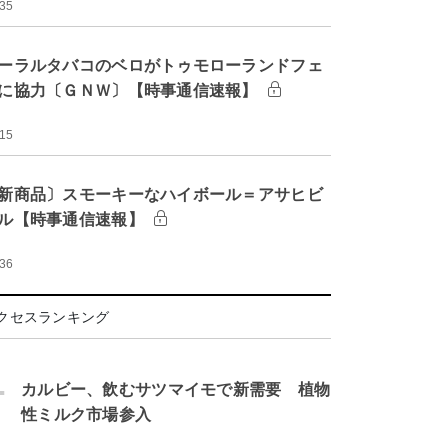
:35
ーラルタバコのベロがトゥモローランドフェ
に協力〔ＧＮＷ〕【時事通信速報】
:15
新商品〕スモーキーなハイボール＝アサヒビ
ル【時事通信速報】
:36
クセスランキング
.
カルビー、飲むサツマイモで新需要 植物
性ミルク市場参入