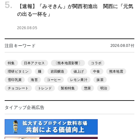
5.
【速報】「みそきん」が関西初進出 関西に「元気
の出る一杯を」
2026.08.05
注目キーワード
2026.08.07付
特集
日本アクセス
〔熊本地震影響〕
コラボ
理研ビタミン
麺
岩田醸造
値上げ
中食
熊本地震
雪印乳業
海苔
コーヒー
レモン果汁
抹茶
チョコレート
トレンド
製粉特集
惣菜
明治
タイアップ企画広告