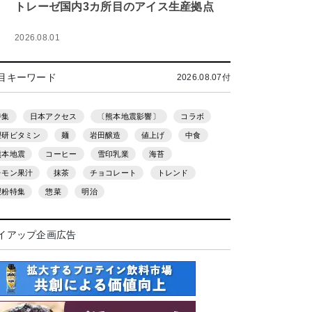
トレーゼ国内3カ所目のアイス生産拠点
2026.08.01
目キーワード
2026.08.07付
特集
日本アクセス
〔熊本地震影響〕
コラボ
理研ビタミン
麺
岩田醸造
値上げ
中食
熊本地震
コーヒー
雪印乳業
海苔
レモン果汁
抹茶
チョコレート
トレンド
製粉特集
惣菜
明治
イアップ企画広告