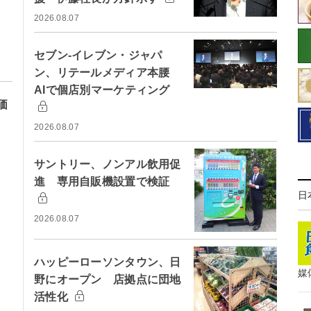
2026.08.07
セブン-イレブン・ジャパ
ン、リテールメディア本腰
AIで個店別マーケティング
価
2026.08.07
サントリー、ノンアル飲用促
進 専用自販機設置で検証
日
2026.08.07
ハッピーローソンタウン、日
媒
野にオープン 店拠点に団地
活性化