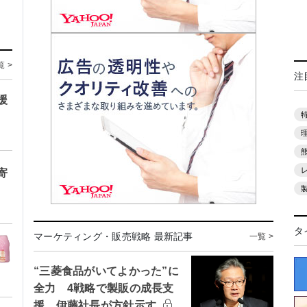
覧 >
注
援
寄
タ
マーケティング・販売戦略 最新記事
一覧 >
“三菱食品がいてよかった”に
全力 4戦略で製販の成長支
援 伊藤社長が方針示す