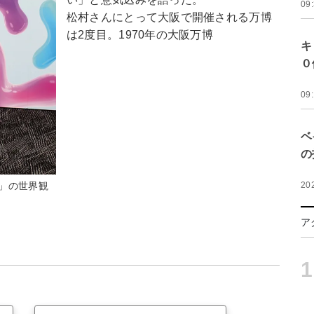
09
松村さんにとって大阪で開催される万博
は2度目。1970年の大阪万博
キ
０
09
ベ
の
20
」の世界観
ア
1