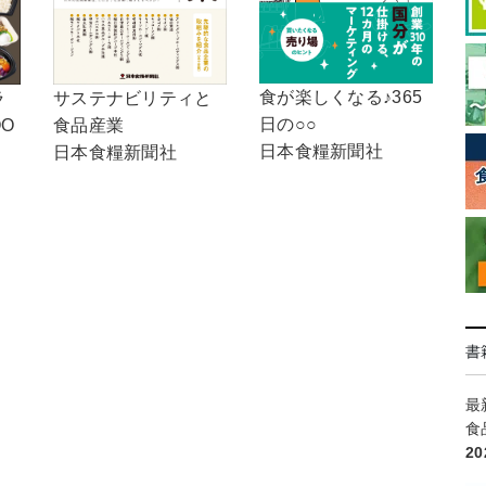
食が楽しくなる♪365
ラ
サステナビリティと
日の○○
OO
食品産業
日本食糧新聞社
日本食糧新聞社
書
最
食
2