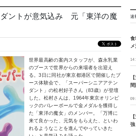
ンダントが意気込み 元「東洋の魔
速
食
メ
世界最高齢の案内スタッフが、森永乳業
14
のブースで世界からの来場者を出迎え
る。3日に同社が東京都港区で開催したブ
【
ース体験会で、「スーパーシニアアテン
間
ダント」の松村好子さん（83歳）が登壇
した。松村さんは、1964年東京オリンピ
09
ックのバレーボールで金メダルを獲得し
た「東洋の魔女」のメンバー。「万博に
【
来て良かった、元気をもらえた、といわ
強
れるようなことを進んでやっていきた
い」と意気込みを語った。