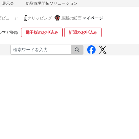
展示会
食品市場開拓ソリューション
面ビューアー
クリッピング
最新の紙面
マイページ
ルマガ登録
電子版のお申込み
新聞のお申込み
検索