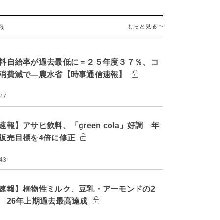
報
もっと見る >
料自給率が過去最低に＝２５年度３７％、コ
消費減で―農水省【時事通信速報】
:27
速報】アサヒ飲料、「green cola」好調 年
販売目標を4倍に修正
:43
速報】植物性ミルク、豆乳・アーモンドの2
 26年上期過去最高達成