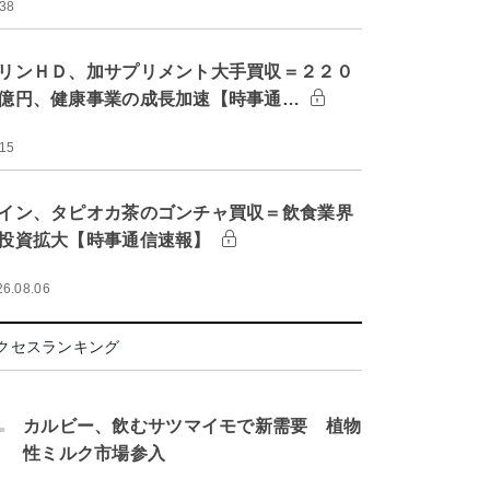
:38
リンＨＤ、加サプリメント大手買収＝２２０
億円、健康事業の成長加速【時事通…
:15
イン、タピオカ茶のゴンチャ買収＝飲食業界
投資拡大【時事通信速報】
26.08.06
クセスランキング
.
カルビー、飲むサツマイモで新需要 植物
性ミルク市場参入