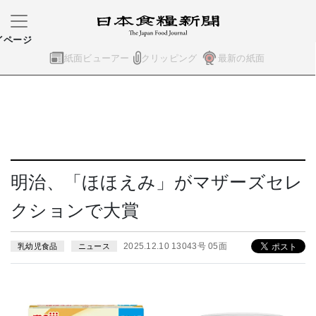
イページ
紙面ビューアー
クリッピング
最新の紙面
明治、「ほほえみ」がマザーズセレ
クションで大賞
2025.12.10 13043号 05面
乳幼児食品
ニュース