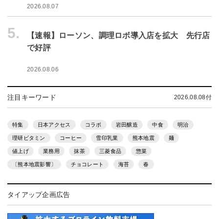
2026.08.07
5.
【速報】ローソン、調理ロボ導入店を拡大 先行店
で好評
2026.08.06
注目キーワード
2026.08.08付
特集
日本アクセス
コラボ
岩田醸造
中食
明治
理研ビタミン
コーヒー
雪印乳業
熊本地震
麺
値上げ
業務用
抹茶
三菱食品
惣菜
〔熊本地震影響〕
チョコレート
海苔
春
タイアップ企画広告