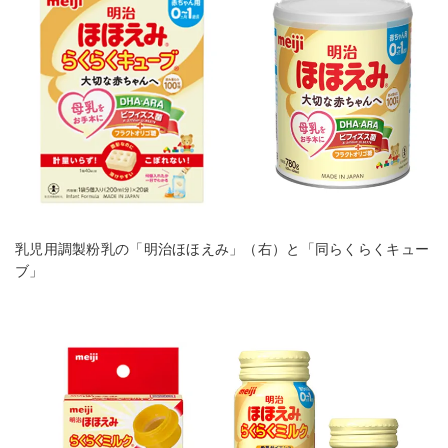
乳児用調製粉乳の「明治ほほえみ」（右）と「同らくらくキュー
ブ」