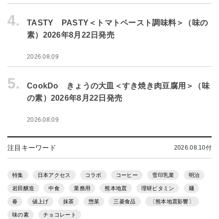
4.
TASTY PASTY＜トマトペースト調味料＞（味の
素）2026年8月22日発売
2026.08.09
5.
CookDo きょうの大皿＜すき焼き肉豆腐用＞（味
の素）2026年8月22日発売
2026.08.09
注目キーワード
2026.08.10付
特集
日本アクセス
コラボ
コーヒー
雪印乳業
明治
岩田醸造
中食
業務用
熊本地震
理研ビタミン
麺
春
値上げ
抹茶
惣菜
三菱食品
〔熊本地震影響〕
味の素
チョコレート