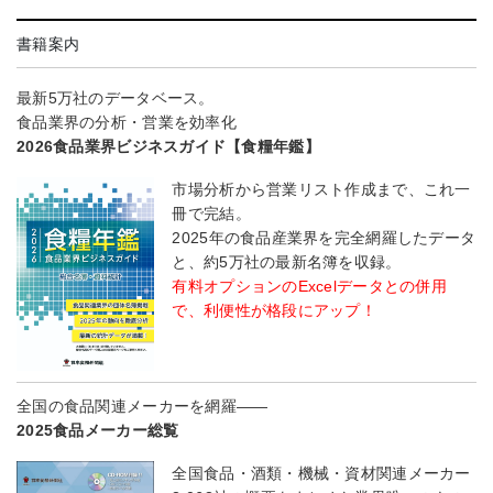
書籍案内
最新5万社のデータベース。
食品業界の分析・営業を効率化
2026食品業界ビジネスガイド【食糧年鑑】
市場分析から営業リスト作成まで、これ一
冊で完結。
2025年の食品産業界を完全網羅したデータ
と、約5万社の最新名簿を収録。
有料オプションのExcelデータとの併用
で、利便性が格段にアップ！
全国の食品関連メーカーを網羅――
2025食品メーカー総覧
全国食品・酒類・機械・資材関連メーカー