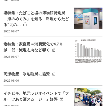
2026.08.08
塩特集：たばこと塩の博物館特別展
「海のめぐみ」を知る 料理からたど
る“元の…
2026.08.07
塩特集：家庭用＝消費変化で4.7％
減 低・減塩志向など響く
2026.08.07
高瀬物産、氷彫刻展に協賛
2026.08.06
イチビキ、地元ラジオイベントで「フ
ルーツあま酒スムージー」好評
2026.08.05