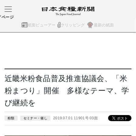
イページ
紙面ビューアー
クリッピング
最新の紙面
近畿米粉食品普及推進協議会、「米
粉まつり」開催 多様なテーマ、学
び継続を
2019.07.01 11901号 03面
粉類
セミナー・催し