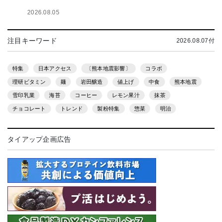
2026.08.05
注目キーワード
2026.08.07付
特集
日本アクセス
〔熊本地震影響〕
コラボ
理研ビタミン
麺
岩田醸造
値上げ
中食
熊本地震
雪印乳業
海苔
コーヒー
レモン果汁
抹茶
チョコレート
トレンド
製粉特集
惣菜
明治
タイアップ企画広告