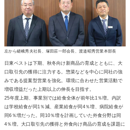
左から嵯峨秀夫社長、塚田莊一郎会長、渡邉昭秀営業本部長
日東ベストは下期、秋冬向け新商品の育成とともに、大
口取引先の獲得に注力する。惣菜などを中心に同社の強
みである提案型営業を強化。環境に合わせた営業活動で
増収増益だった上期以上の伸長を目指す。
25年度上期、事業別では給食全体が前年比1％増。内訳
は学校給食が同1％減、産業給食が同4％増、病院給食が
同6％増だった。同10％増を計画していた外食分野は同
4％増。大口取引先の獲得と外食向け商品の育成を課題に