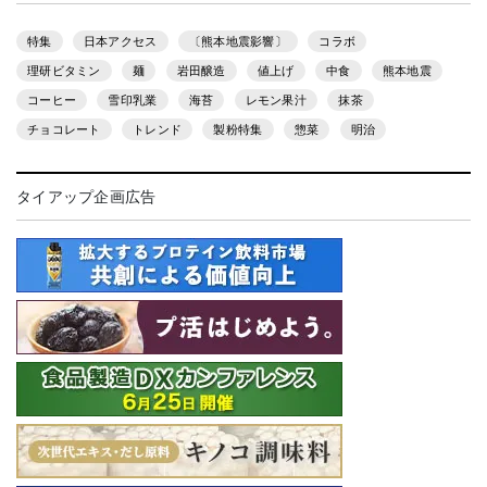
特集
日本アクセス
〔熊本地震影響〕
コラボ
理研ビタミン
麺
岩田醸造
値上げ
中食
熊本地震
コーヒー
雪印乳業
海苔
レモン果汁
抹茶
チョコレート
トレンド
製粉特集
惣菜
明治
タイアップ企画広告