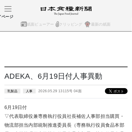
イページ
紙面ビューアー
クリッピング
最新の紙面
ADEKA、6月19日付人事異動
2026.05.29 13115号 04面
乳製品
人事
6月19日付
▽代表取締役兼専務執行役員社長補佐人事部担当購買・
物流部担当内部統制推進委員長（専務執行役員食品本部