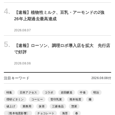
4.
【速報】植物性ミルク、豆乳・アーモンドの2強
26年上期過去最高達成
2026.08.07
5.
【速報】ローソン、調理ロボ導入店を拡大 先行店
で好評
2026.08.06
注目キーワード
2026.08.08付
特集
日本アクセス
コラボ
岩田醸造
中食
明治
理研ビタミン
コーヒー
雪印乳業
熊本地震
麺
値上げ
業務用
抹茶
三菱食品
惣菜
〔熊本地震影響〕
チョコレート
海苔
春