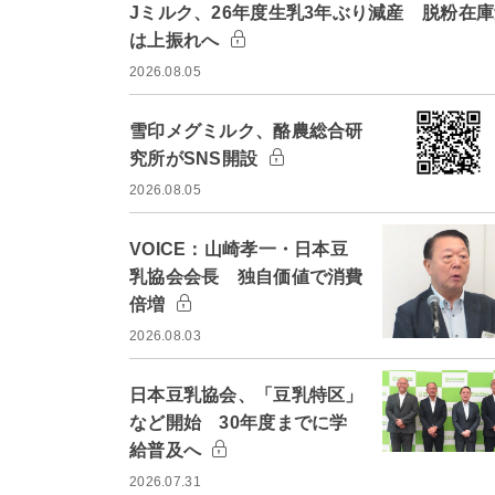
Jミルク、26年度生乳3年ぶり減産 脱粉在
は上振れへ
2026.08.05
雪印メグミルク、酪農総合研
究所がSNS開設
2026.08.05
VOICE：山崎孝一・日本豆
乳協会会長 独自価値で消費
倍増
2026.08.03
日本豆乳協会、「豆乳特区」
など開始 30年度までに学
給普及へ
2026.07.31