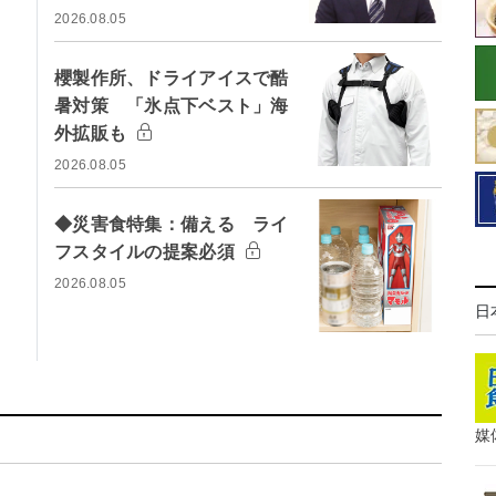
2026.08.05
櫻製作所、ドライアイスで酷
暑対策 「氷点下ベスト」海
外拡販も
2026.08.05
◆災害食特集：備える ライ
フスタイルの提案必須
2026.08.05
日
媒