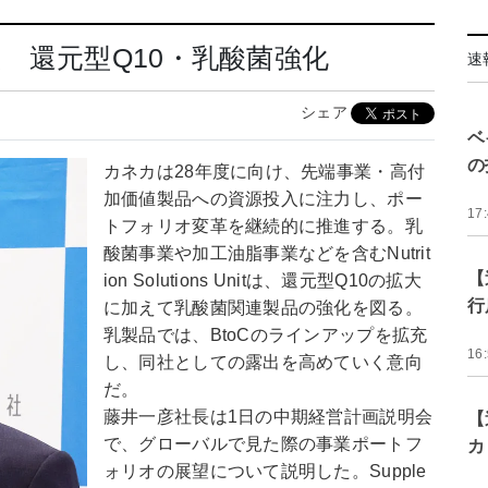
 還元型Q10・乳酸菌強化
速
シェア
ベ
の
カネカは28年度に向け、先端事業・高付
加価値製品への資源投入に注力し、ポー
17
トフォリオ変革を継続的に推進する。乳
酸菌事業や加工油脂事業などを含むNutrit
【
ion Solutions Unitは、還元型Q10の拡大
行
に加えて乳酸菌関連製品の強化を図る。
乳製品では、BtoCのラインアップを拡充
16
し、同社としての露出を高めていく意向
だ。
藤井一彦社長は1日の中期経営計画説明会
【
で、グローバルで見た際の事業ポートフ
カ
ォリオの展望について説明した。Supple