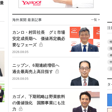
庫量
海外展開 最新記事
一覧 >
注
カンロ・村田社長 グミ市場
安定成長期へ 価値再定義必
要なフェーズ
2026.08.05
ニップン、6期連続増収へ
過去最高売上高目指す
2026.08.05
タ
カゴメ、下期戦略は野菜飲料
の価値強化 国際事業にも注
力