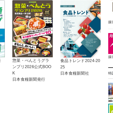
媒
媒
通
惣菜・べんとうグラ
食品トレンド2024-20
ンプリ2026公式BOO
25
K
特
日本食糧新聞社
日本食糧新聞発行