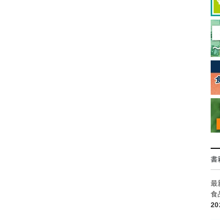
書
最
食
2