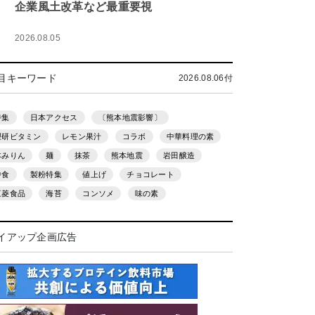
企業風土改革など最重要視
2026.08.05
目キーワード
2026.08.06付
特集
日本アクセス
〔熊本地震影響〕
理研ビタミン
レモン果汁
コラボ
中華料理の素
本みりん
麺
抹茶
熊本地震
岩田醸造
中食
製粉特集
値上げ
チョコレート
三菱食品
海苔
コンソメ
味の素
イアップ企画広告