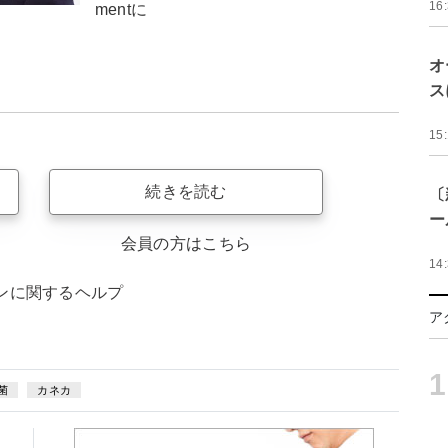
16
mentに
オ
ス
15
続きを読む
〔
ー
会員の方はこちら
14
ンに関するヘルプ
ア
1
菌
カネカ