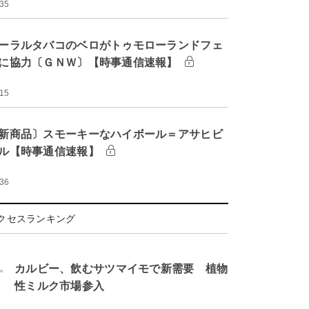
:35
ーラルタバコのベロがトゥモローランドフェ
に協力〔ＧＮＷ〕【時事通信速報】
:15
新商品〕スモーキーなハイボール＝アサヒビ
ル【時事通信速報】
:36
クセスランキング
.
カルビー、飲むサツマイモで新需要 植物
性ミルク市場参入