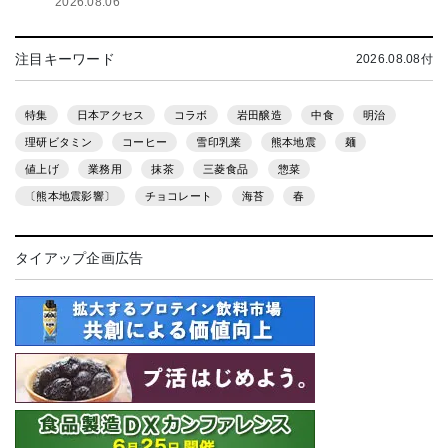
2026.08.06
注目キーワード
2026.08.08付
特集
日本アクセス
コラボ
岩田醸造
中食
明治
理研ビタミン
コーヒー
雪印乳業
熊本地震
麺
値上げ
業務用
抹茶
三菱食品
惣菜
〔熊本地震影響〕
チョコレート
海苔
春
タイアップ企画広告