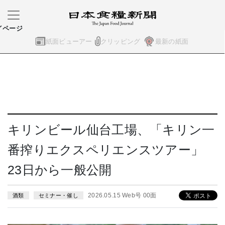
イページ
紙面ビューアー
クリッピング
最新の紙面
キリンビール仙台工場、「キリン一
番搾りエクスペリエンスツアー」
23日から一般公開
2026.05.15 Web号 00面
酒類
セミナー・催し