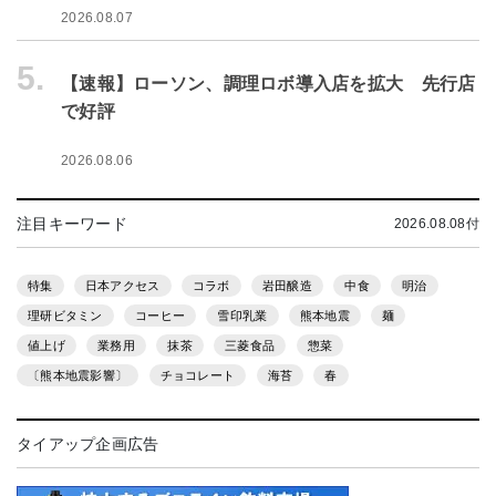
2026.08.07
5.
【速報】ローソン、調理ロボ導入店を拡大 先行店
で好評
2026.08.06
注目キーワード
2026.08.08付
特集
日本アクセス
コラボ
岩田醸造
中食
明治
理研ビタミン
コーヒー
雪印乳業
熊本地震
麺
値上げ
業務用
抹茶
三菱食品
惣菜
〔熊本地震影響〕
チョコレート
海苔
春
タイアップ企画広告