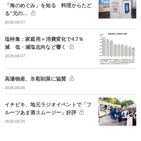
「海のめぐみ」を知る 料理からたど
る“元の…
2026.08.07
塩特集：家庭用＝消費変化で4.7％
減 低・減塩志向など響く
2026.08.07
高瀬物産、氷彫刻展に協賛
2026.08.06
イチビキ、地元ラジオイベントで「フ
ルーツあま酒スムージー」好評
2026.08.05