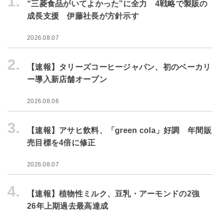
1.
“三菱食品がいてよかった”に全力 4戦略で製販の
成長支援 伊藤社長が方針示す
2026.08.07
2.
【速報】タリーズコーヒージャパン、初のベーカリ
ー導入新店舗オープン
2026.08.06
3.
【速報】アサヒ飲料、「green cola」好調 年間販
売目標を4倍に修正
2026.08.07
4.
【速報】植物性ミルク、豆乳・アーモンドの2強
26年上期過去最高達成