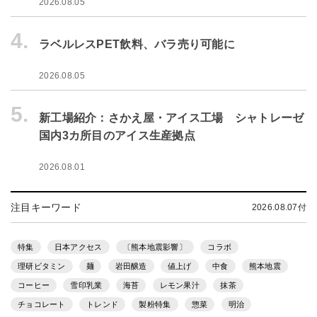
2026.08.05
4.
ラベルレスPET飲料、バラ売り可能に
2026.08.05
5.
新工場紹介：さかえ屋・アイス工場 シャトレーゼ
国内3カ所目のアイス生産拠点
2026.08.01
注目キーワード
2026.08.07付
特集
日本アクセス
〔熊本地震影響〕
コラボ
理研ビタミン
麺
岩田醸造
値上げ
中食
熊本地震
コーヒー
雪印乳業
海苔
レモン果汁
抹茶
チョコレート
トレンド
製粉特集
惣菜
明治