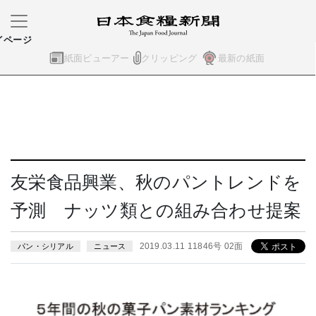
イページ
紙面ビューアー
クリッピング
最新の紙面
友栄食品興業、秋のパントレンドを
予測 ナッツ類との組み合わせ提案
2019.03.11 11846号 02面
パン・シリアル
ニュース