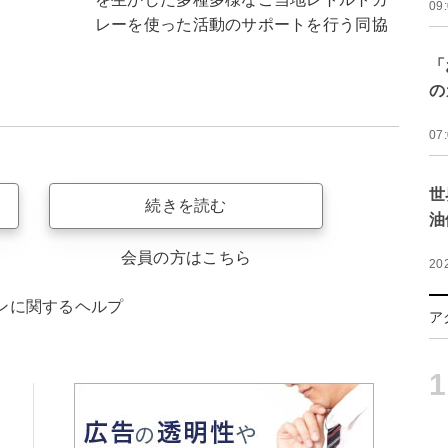
09
レーを使った活動のサポートを行う同協
「
の
07
世
続きを読む
油
会員の方はこちら
20
ンに関するヘルプ
ア
1