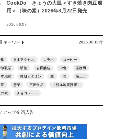
.
CookDo きょうの大皿＜すき焼き肉豆腐
用＞（味の素）2026年8月22日発売
2026.08.09
目キーワード
2026.08.10付
特集
日本アクセス
コラボ
コーヒー
雪印乳業
明治
岩田醸造
中食
業務用
熊本地震
理研ビタミン
麺
春
値上げ
抹茶
惣菜
三菱食品
〔熊本地震影響〕
味の素
チョコレート
イアップ企画広告