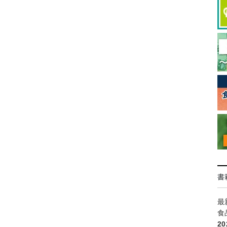
書
最
食
2