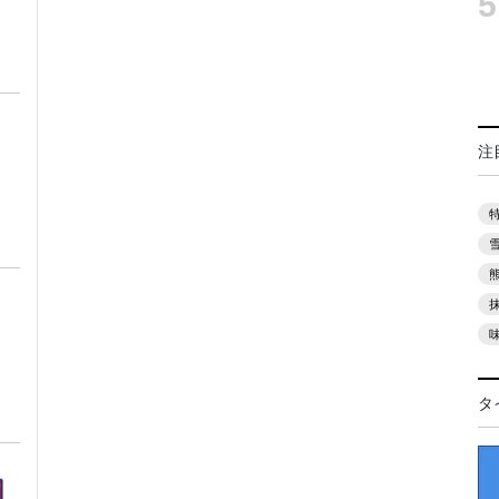
5
注
タ