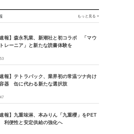
報
もっと見る >
速報】森永乳業、新潮社と初コラボ 「マウ
トレーニア」と新たな読書体験を
:53
速報】テトラパック、業界初の常温ツナ向け
容器 缶に代わる新たな選択肢
:47
速報】九重味淋、本みりん「九重櫻」をPET
 利便性と安定供給の強化へ