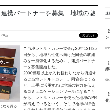
、連携パートナーを募集 地域の魅
速
【
号 06面
ン
ご当地レトルトカレー協会は20年12月25
09
日から、地域活性化へ向けた同会の取組
みを一層強化するために、連携パートナ
【
ーを募集開始した。
紙
2000種類以上が入れ替わりながら流通す
るご当地レトルトカレー。同協会による
09
と、上手に活用すれば地域の魅力を伝え
るコミュニケーションツールになること
【
から、レトルトカレーを使った地域のPR
化
が増えているという。そこで地域の特色
になり得る
を生かした多種多様なご当地レトルトカ