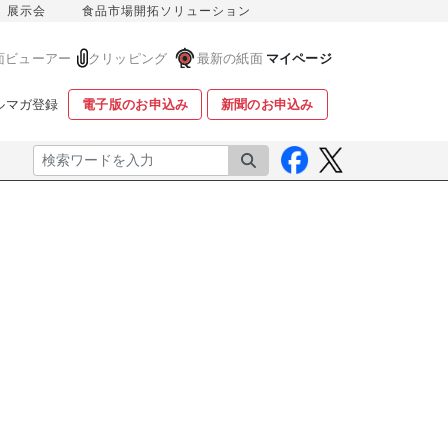
展示会
食品市場開拓ソリューション
面ビューアー
クリッピング
最新の紙面
マイページ
ルマガ登録
電子版のお申込み
新聞のお申込み
検索