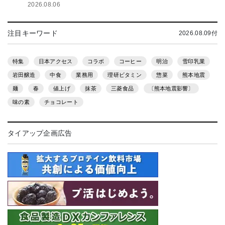
2026.08.06
注目キーワード
2026.08.09付
特集
日本アクセス
コラボ
コーヒー
明治
雪印乳業
岩田醸造
中食
業務用
理研ビタミン
惣菜
熊本地震
麺
春
値上げ
抹茶
三菱食品
〔熊本地震影響〕
味の素
チョコレート
タイアップ企画広告