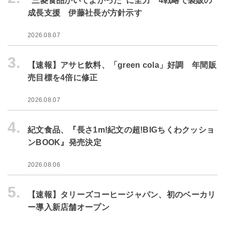
“三菱食品がいてよかった”に全力 4戦略で製販の
成長支援 伊藤社長が方針示す
2026.08.07
3.
【速報】アサヒ飲料、「green cola」好調 年間販
売目標を4倍に修正
2026.08.07
4.
紀文食品、『長さ1m!紀文の超!BIGちくわクッショ
ンBOOK』発売決定
2026.08.06
5.
【速報】タリーズコーヒージャパン、初のベーカリ
ー導入新店舗オープン