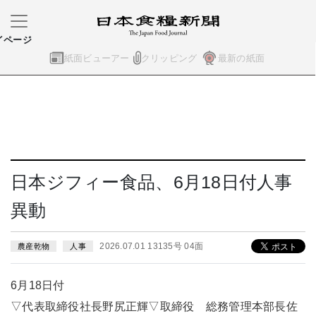
イページ
紙面ビューアー
クリッピング
最新の紙面
日本ジフィー食品、6月18日付人事
異動
2026.07.01 13135号 04面
農産乾物
人事
6月18日付
▽代表取締役社長野尻正輝▽取締役 総務管理本部長佐