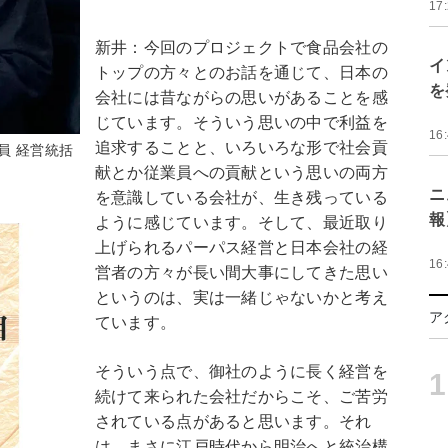
17
新井：今回のプロジェクトで食品会社の
イ
トップの方々とのお話を通じて、日本の
を
会社には昔ながらの思いがあることを感
じています。そういう思いの中で利益を
16
追求することと、いろいろな形で社会貢
員 経営統括
献とか従業員への貢献という思いの両方
ニ
を意識している会社が、生き残っている
報
ように感じています。そして、最近取り
上げられるパーパス経営と日本会社の経
16
営者の方々が長い間大事にしてきた思い
というのは、実は一緒じゃないかと考え
ア
ています。
そういう点で、御社のように長く経営を
1
続けて来られた会社だからこそ、ご苦労
されている点があると思います。それ
は、まさに江戸時代から明治へと統治構