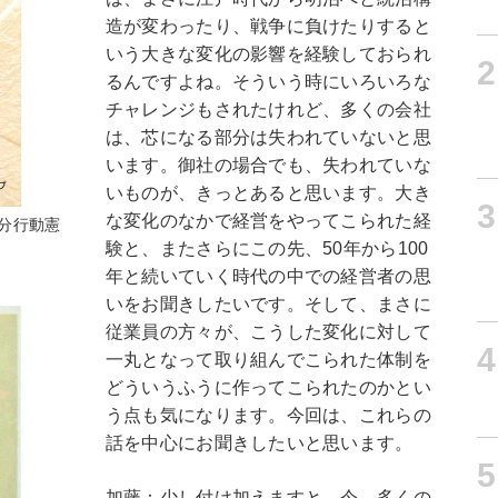
造が変わったり、戦争に負けたりすると
いう大きな変化の影響を経験しておられ
2
るんですよね。そういう時にいろいろな
チャレンジもされたけれど、多くの会社
は、芯になる部分は失われていないと思
います。御社の場合でも、失われていな
いものが、きっとあると思います。大き
3
な変化のなかで経営をやってこられた経
分行動憲
験と、またさらにこの先、50年から100
年と続いていく時代の中での経営者の思
いをお聞きしたいです。そして、まさに
従業員の方々が、こうした変化に対して
4
一丸となって取り組んでこられた体制を
どういうふうに作ってこられたのかとい
う点も気になります。今回は、これらの
話を中心にお聞きしたいと思います。
5
加藤：少し付け加えますと、今、多くの