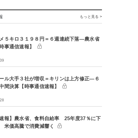
報
もっと見る >
メ５キロ３１９８円＝６週連続下落―農水省
時事通信速報】
:39
ール大手３社が増収＝キリンは上方修正―６
中間決算【時事通信速報】
:28
速報】農水省、食料自給率 25年度37％に下
 米価高騰で消費減響く