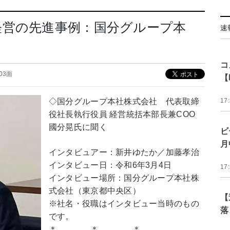
経営の先進事例：国分グループ本
速
コ
03面
【
◇国分グループ本社株式会社 代表取締
17
役社長執行役員 経営統括本部長兼COO
國分晃氏に聞く
ビ
月
インタビュアー：新井ゆたか／加藤孝治
インタビュー日：令和6年3月4日
17
インタビュー場所：国分グループ本社株
式会社（東京都中央区）
【
※社名・役職はインタビュー当時のもの
落
です。
＊ ＊ ＊