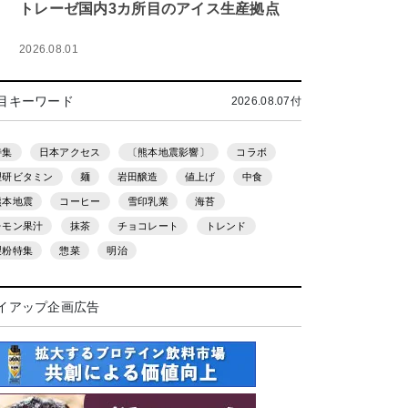
トレーゼ国内3カ所目のアイス生産拠点
2026.08.01
目キーワード
2026.08.07付
特集
日本アクセス
〔熊本地震影響〕
コラボ
理研ビタミン
麺
岩田醸造
値上げ
中食
熊本地震
コーヒー
雪印乳業
海苔
レモン果汁
抹茶
チョコレート
トレンド
製粉特集
惣菜
明治
イアップ企画広告