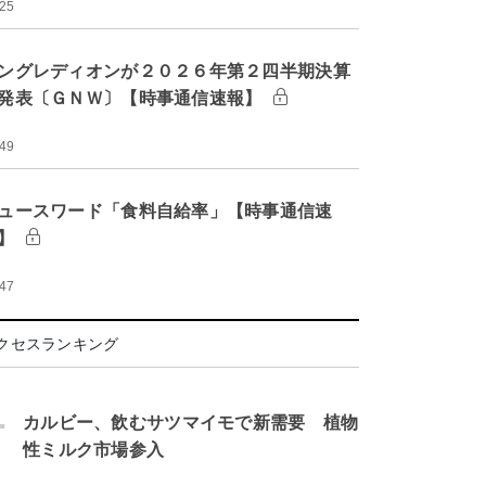
:25
ングレディオンが２０２６年第２四半期決算
発表〔ＧＮＷ〕【時事通信速報】
:49
ュースワード「食料自給率」【時事通信速
】
:47
クセスランキング
.
カルビー、飲むサツマイモで新需要 植物
性ミルク市場参入