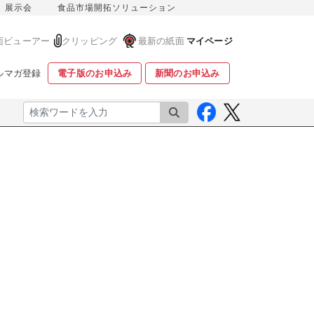
展示会
食品市場開拓ソリューション
面ビューアー
クリッピング
最新の紙面
マイページ
ルマガ登録
電子版のお申込み
新聞のお申込み
検索