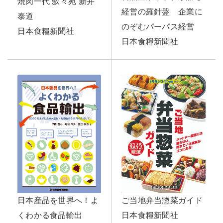
焼肉一代 叙々苑 新井
経営の羅針盤 企業に
泰道
のぞむパーパス経営
日本食糧新聞社
日本食糧新聞社
日本産品を世界へ！よ
ご当地弁当惣菜ガイド
くわかる食品輸出
日本食糧新聞社