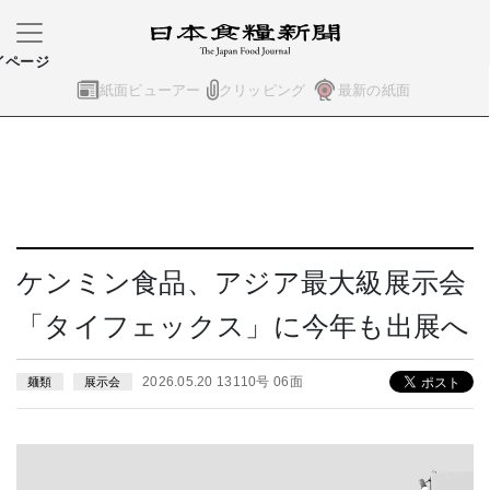
イページ
紙面ビューアー
クリッピング
最新の紙面
ケンミン食品、アジア最大級展示会
「タイフェックス」に今年も出展へ
2026.05.20 13110号 06面
麺類
展示会