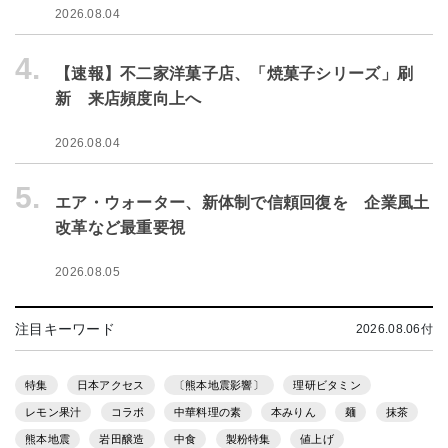
2026.08.04
4.
【速報】不二家洋菓子店、「焼菓子シリーズ」刷
新 来店頻度向上へ
2026.08.04
5.
エア・ウォーター、新体制で信頼回復を 企業風土
改革など最重要視
2026.08.05
注目キーワード
2026.08.06付
特集
日本アクセス
〔熊本地震影響〕
理研ビタミン
レモン果汁
コラボ
中華料理の素
本みりん
麺
抹茶
熊本地震
岩田醸造
中食
製粉特集
値上げ