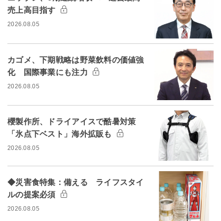
売上高目指す
2026.08.05
カゴメ、下期戦略は野菜飲料の価値強
化 国際事業にも注力
2026.08.05
櫻製作所、ドライアイスで酷暑対策
「氷点下ベスト」海外拡販も
2026.08.05
◆災害食特集：備える ライフスタイ
ルの提案必須
2026.08.05