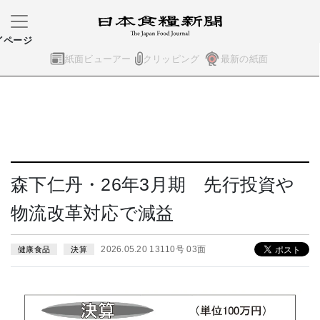
イページ
紙面ビューアー
クリッピング
最新の紙面
森下仁丹・26年3月期 先行投資や
物流改革対応で減益
2026.05.20 13110号 03面
健康食品
決算