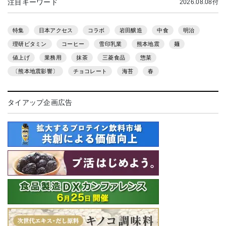
注目キーワード
2026.08.08付
特集
日本アクセス
コラボ
岩田醸造
中食
明治
理研ビタミン
コーヒー
雪印乳業
熊本地震
麺
値上げ
業務用
抹茶
三菱食品
惣菜
〔熊本地震影響〕
チョコレート
海苔
春
タイアップ企画広告