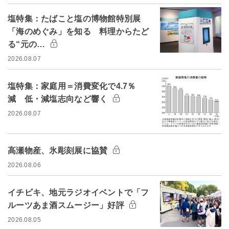
塩特集：たばこと塩の博物館特別展
「海のめぐみ」を知る 料理からたど
る“元の…
2026.08.07
塩特集：家庭用＝消費変化で4.7％
減 低・減塩志向など響く
2026.08.07
高瀬物産、氷彫刻展に協賛
2026.08.06
イチビキ、地元ラジオイベントで「フ
ルーツあま酒スムージー」好評
2026.08.05