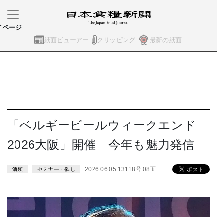
イページ
紙面ビューアー
クリッピング
最新の紙面
「ベルギービールウィークエンド
2026大阪」開催 今年も魅力発信
2026.06.05 13118号 08面
酒類
セミナー・催し