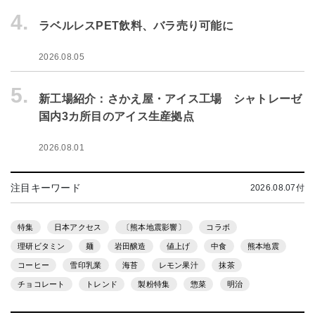
4.
ラベルレスPET飲料、バラ売り可能に
2026.08.05
5.
新工場紹介：さかえ屋・アイス工場 シャトレーゼ
国内3カ所目のアイス生産拠点
2026.08.01
注目キーワード
2026.08.07付
特集
日本アクセス
〔熊本地震影響〕
コラボ
理研ビタミン
麺
岩田醸造
値上げ
中食
熊本地震
コーヒー
雪印乳業
海苔
レモン果汁
抹茶
チョコレート
トレンド
製粉特集
惣菜
明治