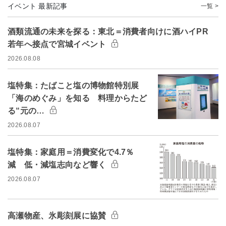
イベント 最新記事
一覧 >
酒類流通の未来を探る：東北＝消費者向けに酒ハイPR
若年へ接点で宮城イベント
2026.08.08
塩特集：たばこと塩の博物館特別展
「海のめぐみ」を知る 料理からたど
る“元の…
2026.08.07
塩特集：家庭用＝消費変化で4.7％
減 低・減塩志向など響く
2026.08.07
高瀬物産、氷彫刻展に協賛