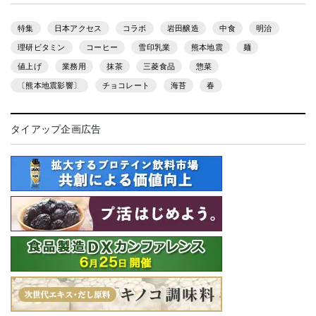
特集
日本アクセス
コラボ
岩田醸造
中食
明治
理研ビタミン
コーヒー
雪印乳業
熊本地震
麺
値上げ
業務用
抹茶
三菱食品
惣菜
〔熊本地震影響〕
チョコレート
海苔
春
タイアップ企画広告