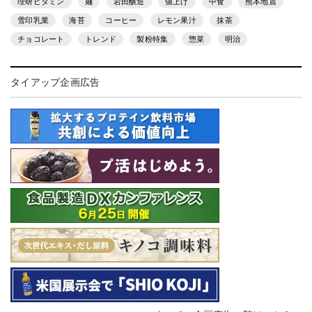
理研ビタミン
麺
岩田醸造
値上げ
中食
熊本地震
雪印乳業
海苔
コーヒー
レモン果汁
抹茶
チョコレート
トレンド
製粉特集
惣菜
明治
タイアップ企画広告