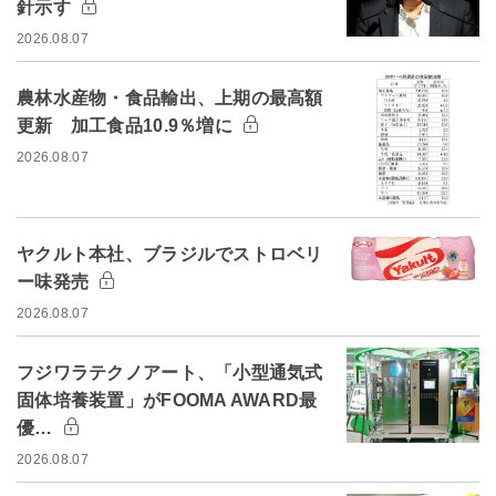
針示す
2026.08.07
農林水産物・食品輸出、上期の最高額
更新 加工食品10.9％増に
2026.08.07
ヤクルト本社、ブラジルでストロベリ
ー味発売
2026.08.07
フジワラテクノアート、「小型通気式
固体培養装置」がFOOMA AWARD最
優…
2026.08.07