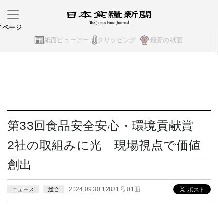
イページ
紙面ビューアー
クリッピング
最新の紙面
第33回食品安全安心・環境貢献賞
2社の取組みに光 現場視点で価値
創出
2024.09.30 12831号 01面
ニュース
総合