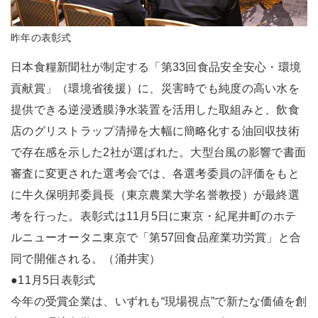
昨年の表彰式
日本食糧新聞社が制定する「第33回食品安全安心・環境
貢献賞」（環境省後援）に、災害時でも純度の高い水を
提供できる逆浸透膜浄水装置を活用した取組みと、飲食
店のグリストラップ清掃を大幅に簡略化する油回収技術
で存在感を示した2社が選ばれた。大型台風の影響で書面
審査に変更された選考会では、各選考委員の評価をもと
に牛久保明邦委員長（東京農業大学名誉教授）が最終選
考を行った。表彰式は11月5日に東京・紀尾井町のホテ
ルニューオータニ東京で「第57回食品産業功労賞」と合
同で開催される。（涌井実）
●11月5日表彰式
今年の受賞企業は、いずれも“現場視点”で新たな価値を創