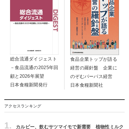
総合流通ダイジェスト
食品企業トップが語る
－食品流通の2025年回
経営の羅針盤 企業に
顧と2026年展望
のぞむパーパス経営
日本食糧新聞発行
日本食糧新聞社
アクセスランキング
1.
カルビー、飲むサツマイモで新需要 植物性ミルク