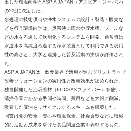
出した環境向学とASPiA JAPAN（アスピア・ジャパン）
の2社に決定した。
水処理の技術供与や浄水システムの設計・製造・販売な
どを行う環境向学は、災害時に雨水や貯水槽、プールな
どの水をろ過して飲用化するシステムを開発。通常時は
水道水を高純度ろ過する浄水装置として利用できる汎用
性の高さと、大学と連携した普及活動の実績が評価され
た。
ASPiA JAPANは、飲食業界で活用が進むグリストラップ
改善ソリューションの実用性と改善効果が認められた。
独自開発した油吸着材（ECOSASファイバー）を使い、
清掃作業にかかる手間や時間、費用などを大幅に削減。
吸着した廃油をリサイクルするスキームも構築した。
同賞は食の安全・安心や環境保全、社会貢献などに積極
的な活動と成果を挙げた食品関連企業を表彰するもの。