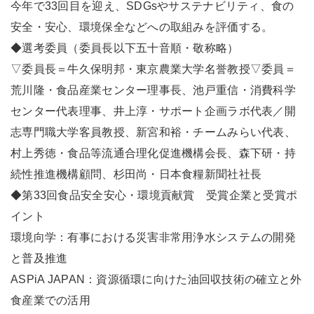
今年で33回目を迎え、SDGsやサステナビリティ、食の
安全・安心、環境保全などへの取組みを評価する。
◆選考委員（委員長以下五十音順・敬称略）
▽委員長＝牛久保明邦・東京農業大学名誉教授▽委員＝
荒川隆・食品産業センター理事長、池戸重信・消費科学
センター代表理事、井上淳・サポート企画ラボ代表／開
志専門職大学客員教授、新宮和裕・チームみらい代表、
村上秀徳・食品等流通合理化促進機構会長、森下研・持
続性推進機構顧問、杉田尚・日本食糧新聞社社長
◆第33回食品安全安心・環境貢献賞 受賞企業と受賞ポ
イント
環境向学：有事における災害非常用浄水システムの開発
と普及推進
ASPiA JAPAN：資源循環に向けた油回収技術の確立と外
食産業での活用