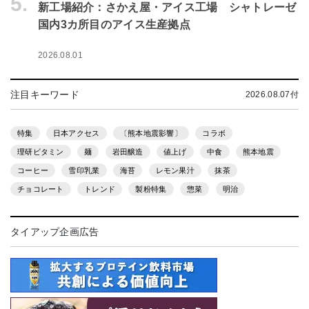
5.
新工場紹介：さかえ屋・アイス工場 シャトレーゼ
国内3カ所目のアイス生産拠点
2026.08.01
注目キーワード
2026.08.07付
特集
日本アクセス
〔熊本地震影響〕
コラボ
理研ビタミン
麺
岩田醸造
値上げ
中食
熊本地震
コーヒー
雪印乳業
海苔
レモン果汁
抹茶
チョコレート
トレンド
製粉特集
惣菜
明治
タイアップ企画広告