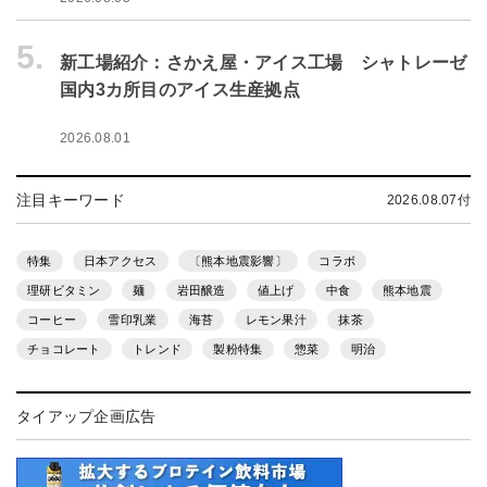
5.
新工場紹介：さかえ屋・アイス工場 シャトレーゼ
国内3カ所目のアイス生産拠点
2026.08.01
注目キーワード
2026.08.07付
特集
日本アクセス
〔熊本地震影響〕
コラボ
理研ビタミン
麺
岩田醸造
値上げ
中食
熊本地震
コーヒー
雪印乳業
海苔
レモン果汁
抹茶
チョコレート
トレンド
製粉特集
惣菜
明治
タイアップ企画広告