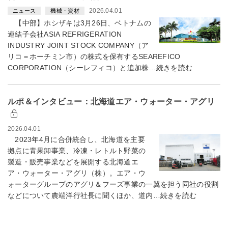
2026.04.01
ニュース
機械・資材
【中部】ホシザキは3月26日、ベトナムの
連結子会社ASIA REFRIGERATION
INDUSTRY JOINT STOCK COMPANY（ア
リコ＝ホーチミン市）の株式を保有するSEAREFICO
CORPORATION（シーレフィコ）と追加株…続きを読む
ルポ＆インタビュー：北海道エア・ウォーター・アグリ
2026.04.01
2023年4月に合併統合し、北海道を主要
拠点に青果卸事業、冷凍・レトルト野菜の
製造・販売事業などを展開する北海道エ
ア・ウォーター・アグリ（株）。エア・ウ
ォーターグループのアグリ＆フーズ事業の一翼を担う同社の役割
などについて農端洋行社長に聞くほか、道内…続きを読む