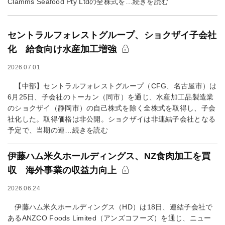
Clamms Seafood Pty Ltdの全株式を…続きを読む
セントラルフォレストグループ、ショクザイ子会社
化 給食向け水産加工増強
2026.07.01
【中部】セントラルフォレストグループ（CFG、名古屋市）は
6月25日、子会社のトーカン（同市）を通じ、水産加工品製造業
のショクザイ（静岡市）の自己株式を除く全株式を取得し、子会
社化した。取得価格は非公開。ショクザイは非連結子会社となる
予定で、当期の連…続きを読む
伊藤ハム米久ホールディングス、NZ食肉加工を買
収 海外事業の収益力向上
2026.06.24
伊藤ハム米久ホールディングス（HD）は18日、連結子会社で
あるANZCO Foods Limited（アンズコフーズ）を通じ、ニュー