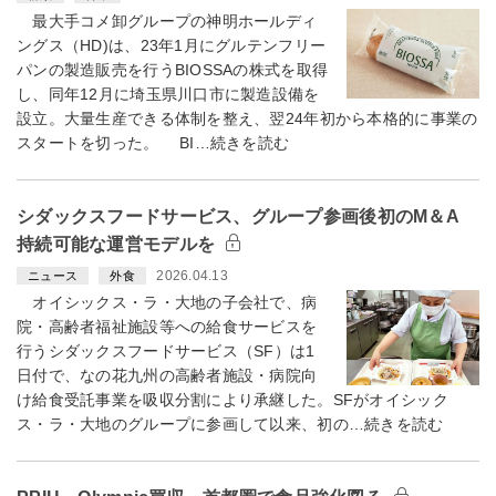
最大手コメ卸グループの神明ホールディ
ングス（HD)は、23年1月にグルテンフリー
パンの製造販売を行うBIOSSAの株式を取得
し、同年12月に埼玉県川口市に製造設備を
設立。大量生産できる体制を整え、翌24年初から本格的に事業の
スタートを切った。 BI…続きを読む
シダックスフードサービス、グループ参画後初のM＆A
持続可能な運営モデルを
2026.04.13
ニュース
外食
オイシックス・ラ・大地の子会社で、病
院・高齢者福祉施設等への給食サービスを
行うシダックスフードサービス（SF）は1
日付で、なの花九州の高齢者施設・病院向
け給食受託事業を吸収分割により承継した。SFがオイシック
ス・ラ・大地のグループに参画して以来、初の…続きを読む