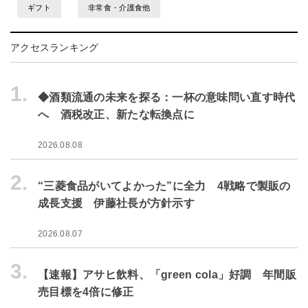
ギフト
非常食・介護食他
アクセスランキング
1.
◆酒類流通の未来を探る：一杯の意味問い直す時代
へ 酒税改正、新たな転換点に
2026.08.08
2.
“三菱食品がいてよかった”に全力 4戦略で製販の
成長支援 伊藤社長が方針示す
2026.08.07
3.
【速報】アサヒ飲料、「green cola」好調 年間販
売目標を4倍に修正