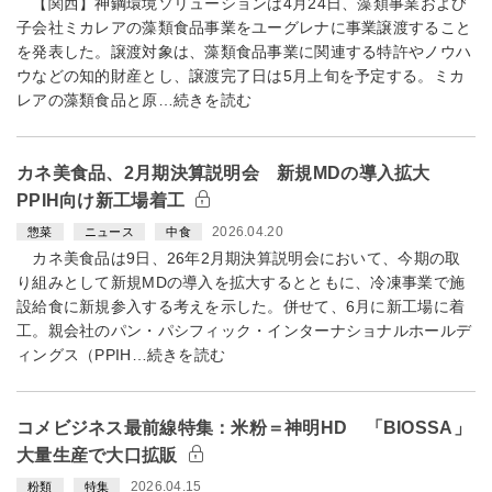
【関西】神鋼環境ソリューションは4月24日、藻類事業および
子会社ミカレアの藻類食品事業をユーグレナに事業譲渡すること
を発表した。譲渡対象は、藻類食品事業に関連する特許やノウハ
ウなどの知的財産とし、譲渡完了日は5月上旬を予定する。ミカ
レアの藻類食品と原…続きを読む
カネ美食品、2月期決算説明会 新規MDの導入拡大
PPIH向け新工場着工
2026.04.20
惣菜
ニュース
中食
カネ美食品は9日、26年2月期決算説明会において、今期の取
り組みとして新規MDの導入を拡大するとともに、冷凍事業で施
設給食に新規参入する考えを示した。併せて、6月に新工場に着
工。親会社のパン・パシフィック・インターナショナルホールデ
ィングス（PPIH…続きを読む
コメビジネス最前線特集：米粉＝神明HD 「BIOSSA」
大量生産で大口拡販
2026.04.15
粉類
特集