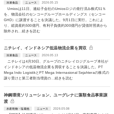
2026.05.15
冷凍食品
ニュース
Umiosは11日、連結子会社のUmiosロジの発行済み株式51％
を、物流会社のセンコーグループホールディングス（センコー
GHD）に譲渡することを決議した。9月1日に実行。これによ
り、総資産約500億円、有利子負債約300億円が貸借対照表から
除外され…続きを読む
ニチレイ、インドネシア低温物流企業を買収
2026.05.13
冷凍食品
ニュース
ニチレイは4月30日、グループのニチレイロジグループ本社が
インドネシアの低温物流企業を買収することを決議した。PT
Mega Indo LogistikとPT Mega Internasional Sejahteraの株式の
譲り受けと第三者割当増資の…続きを読む
神鋼環境ソリューション、ユーグレナに藻類食品事業譲
渡
2026.05.08
水産乾物・塩蔵他
ニュース