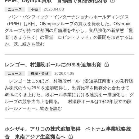
PPIH、Olympic買収 首都圏で食品強化図る
2026.04.08
ニュース
小売
パン・パシフィック・インターナショナルホールディングス
（PPIH）は6日、Olympicグループの買収を発表した。Olympic
グループが持つ首都圏の店舗網を生かし、食品強化の新業態「驚
楽（きょうらく）の殿堂 ロビン・フッド」の展開を加速するほ
か、既…続きを読む
レンゴー、村瀬段ボールに29％を追加出資
2026.04.08
ニュース
機械・資材
レンゴーはこのほど、村瀬段ボール（愛知県江南市）の発行済
み株式のうち29％を追加取得し、出資比率を既存分と合わせて
49％に引き上げた。段ボール事業における連携を一層強化し、グ
ループの競争力向上を図る。 村瀬段ボールは1942年設立の段
ボールメーカー…続きを読む
ホシザキ、アリコの株式追加取得 ベトナム事業戦略統
合 東南アジア生産拠点へ