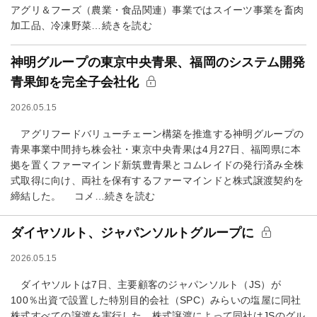
アグリ＆フーズ（農業・食品関連）事業ではスイーツ事業を畜肉
加工品、冷凍野菜…続きを読む
神明グループの東京中央青果、福岡のシステム開発
青果卸を完全子会社化
2026.05.15
アグリフードバリューチェーン構築を推進する神明グループの
青果事業中間持ち株会社・東京中央青果は4月27日、福岡県に本
拠を置くファーマインド新筑豊青果とコムレイドの発行済み全株
式取得に向け、両社を保有するファーマインドと株式譲渡契約を
締結した。 コメ…続きを読む
ダイヤソルト、ジャパンソルトグループに
2026.05.15
ダイヤソルトは7日、主要顧客のジャパンソルト（JS）が
100％出資で設置した特別目的会社（SPC）みらいの塩屋に同社
株式すべての譲渡を実行した。株式譲渡によって同社はJSのグル