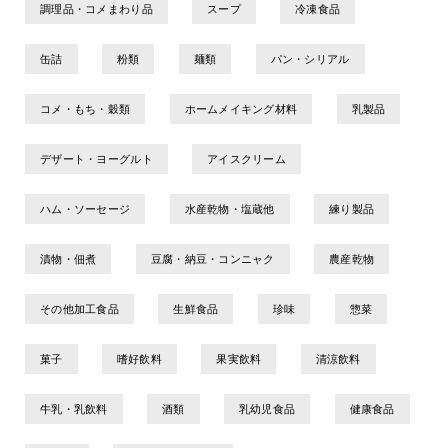
調理品・コメまわり品
スープ
冷凍食品
缶詰
粉類
麺類
パン・シリアル
コメ・もち・穀類
ホームメイキング材料
乳製品
デザート・ヨーグルト
アイスクリーム
ハム・ソーセージ
水産乾物・塩蔵他
練り製品
漬物・佃煮
豆腐・納豆・コンニャク
農産乾物
その他加工食品
生鮮食品
珍味
惣菜
菓子
嗜好飲料
果実飲料
清涼飲料
牛乳・乳飲料
酒類
乳幼児食品
健康食品