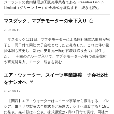
ジーランドの食肉処理加工販売事業者であるGreenlea Group
Limited（グリーンリー）の全株式を取得する…続きを読む
マスダック、マブチモーターの傘下入り
2026.06.19
マスダックは11日、マブチモーターによる同社株式の取得が完
了し、同日付で同社の子会社となったと発表した。これに伴い役
員体制も変更し、新たに安井元一氏が代表取締役会長に就任し
た。 今回のグループ入りで、マブチモーターが持つ生産技術
や研究開発力、モータ…続きを読む
エア・ウォーター、スイーツ事業譲渡 子会社2社
をナシオへ
2026.06.17
【関西】エア・ウォーターはスイーツ事業から撤退する。プレ
シア、ヨネザワ製菓の全株式を北海道のナシオへ譲渡すると15日
に発表。売却額は非公表。株式譲渡は7月31日付で実行。同社の