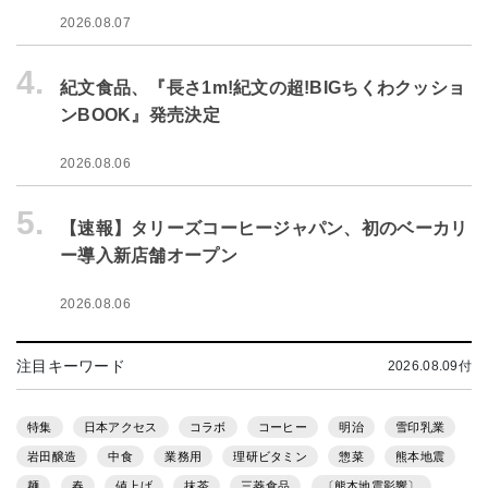
2026.08.07
4.
紀文食品、『長さ1m!紀文の超!BIGちくわクッショ
ンBOOK』発売決定
2026.08.06
5.
【速報】タリーズコーヒージャパン、初のベーカリ
ー導入新店舗オープン
2026.08.06
注目キーワード
2026.08.09付
特集
日本アクセス
コラボ
コーヒー
明治
雪印乳業
岩田醸造
中食
業務用
理研ビタミン
惣菜
熊本地震
麺
春
値上げ
抹茶
三菱食品
〔熊本地震影響〕