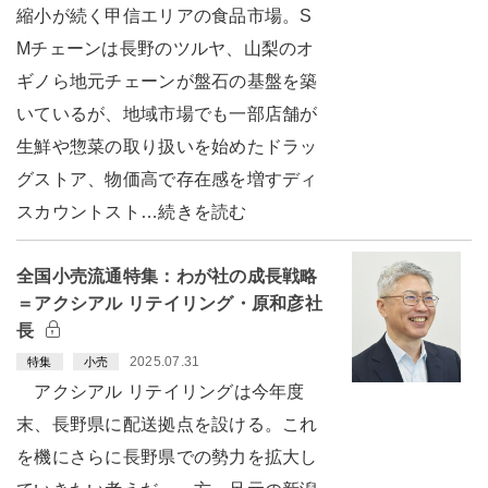
縮小が続く甲信エリアの食品市場。S
Mチェーンは長野のツルヤ、山梨のオ
ギノら地元チェーンが盤石の基盤を築
いているが、地域市場でも一部店舗が
生鮮や惣菜の取り扱いを始めたドラッ
グストア、物価高で存在感を増すディ
スカウントスト…続きを読む
全国小売流通特集：わが社の成長戦略
＝アクシアル リテイリング・原和彦社
長
2025.07.31
特集
小売
アクシアル リテイリングは今年度
末、長野県に配送拠点を設ける。これ
を機にさらに長野県での勢力を拡大し