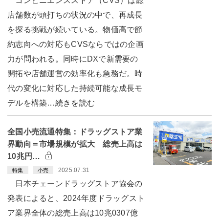
コンビニエンスストア（CVS）は総
店舗数が頭打ちの状況の中で、再成長
を探る挑戦が続いている。物価高で節
約志向への対応もCVSならではの企画
力が問われる。同時にDXで新需要の
開拓や店舗運営の効率化も急務だ。時
代の変化に対応した持続可能な成長モ
デルを構築…続きを読む
全国小売流通特集：ドラッグストア業
界動向＝市場規模が拡大 総売上高は
10兆円…
2025.07.31
特集
小売
日本チェーンドラッグストア協会の
発表によると、2024年度ドラッグスト
ア業界全体の総売上高は10兆0307億