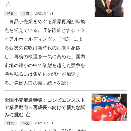
2025.07.31
特集
小売
食品小売業をめぐる業界再編が転換
点を迎えている。ITを祖業とするトラ
イアルホールディングス（HD）によ
る西友の買収は新時代の到来を象徴
し、再編の機運を一気に高めた。国内
市場の縮小の中で業態を超えた競争を
勝ち残るには集約化の流れが加速す
る。労働人口の減…続きを読む
全国小売流通特集：コンビエンススト
ア業界動向＝再成長へ向けて新たな試
みに挑む
2025.07.31
特集
小売