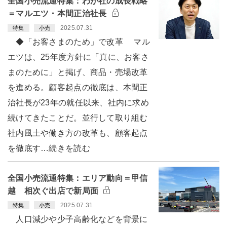
全国小売流通特集：わが社の成長戦略
＝マルエツ・本間正治社長
2025.07.31
特集
小売
◆「お客さまのため」で改革 マル
エツは、25年度方針に「真に、お客さ
まのために」と掲げ、商品・売場改革
を進める。顧客起点の徹底は、本間正
治社長が23年の就任以来、社内に求め
続けてきたことだ。並行して取り組む
社内風土や働き方の改革も、顧客起点
を徹底す…続きを読む
全国小売流通特集：エリア動向＝甲信
越 相次ぐ出店で新局面
2025.07.31
特集
小売
人口減少や少子高齢化などを背景に