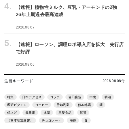
4.
【速報】植物性ミルク、豆乳・アーモンドの2強
26年上期過去最高達成
2026.08.07
5.
【速報】ローソン、調理ロボ導入店を拡大 先行店
で好評
2026.08.06
注目キーワード
2026.08.08付
特集
日本アクセス
コラボ
岩田醸造
中食
明治
理研ビタミン
コーヒー
雪印乳業
熊本地震
麺
値上げ
業務用
抹茶
三菱食品
惣菜
〔熊本地震影響〕
チョコレート
海苔
春