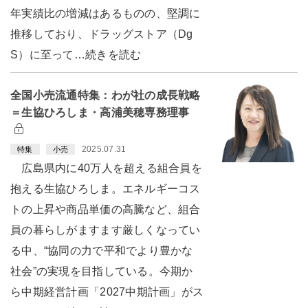
年実績比の増減はあるものの、堅調に
推移しており、ドラッグストア（Dg
S）に至って…続きを読む
全国小売流通特集：わが社の成長戦略
＝生協ひろしま・高浦美穂専務理事
2025.07.31
特集
小売
広島県内に40万人を超える組合員を
抱える生協ひろしま。エネルギーコス
トの上昇や商品単価の高騰など、組合
員の暮らしがますます厳しくなってい
る中、“協同の力で平和でより豊かな
社会”の実現を目指している。今期か
ら中期経営計画「2027中期計画」がス