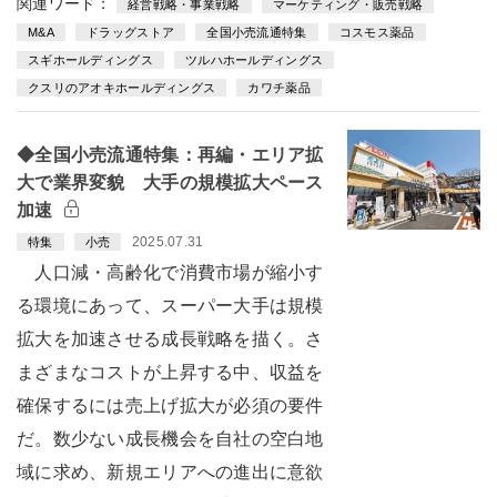
関連ワード：
経営戦略・事業戦略
マーケティング・販売戦略
M&A
ドラッグストア
全国小売流通特集
コスモス薬品
スギホールディングス
ツルハホールディングス
クスリのアオキホールディングス
カワチ薬品
◆全国小売流通特集：再編・エリア拡
大で業界変貌 大手の規模拡大ペース
加速
2025.07.31
特集
小売
人口減・高齢化で消費市場が縮小す
る環境にあって、スーパー大手は規模
拡大を加速させる成長戦略を描く。さ
まざまなコストが上昇する中、収益を
確保するには売上げ拡大が必須の要件
だ。数少ない成長機会を自社の空白地
域に求め、新規エリアへの進出に意欲