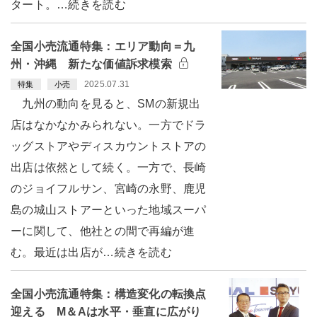
タート。…続きを読む
全国小売流通特集：エリア動向＝九
州・沖縄 新たな価値訴求模索
2025.07.31
特集
小売
九州の動向を見ると、SMの新規出
店はなかなかみられない。一方でドラ
ッグストアやディスカウントストアの
出店は依然として続く。一方で、長崎
のジョイフルサン、宮崎の永野、鹿児
島の城山ストアーといった地域スーパ
ーに関して、他社との間で再編が進
む。最近は出店が…続きを読む
全国小売流通特集：構造変化の転換点
迎える M＆Aは水平・垂直に広がり