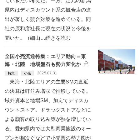
ていきたい考えだ。一方、足元の新潟
県内はディスカウント系の競合店の進
出が著しく競合対策を進めている。同
社の原和彦社長に現在の状況と今後を
聞いた。（細山…続きを読む
全国小売流通特集：エリア動向＝東
海・北陸 地場盤石も勢力変化か
2025.07.31
特集
小売
東海・北陸エリアの主要SMの直近
の決算は軒並み増収で推移している。
域外資本と地場SM、加えてディスカ
ウントストア、ドラッグストアなどに
よる顧客の取り込み策が熱を増してい
る。愛知県内では大型商業施設のオー
プンが相次ぐなどで小売業の勢力図が