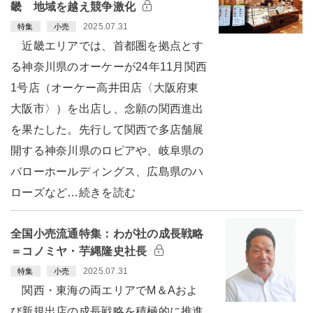
畿 地域を越え競争激化
2025.07.31
特集
小売
近畿エリアでは、首都圏を拠点とす
る神奈川県のオーケーが24年11月関西
1号店（オーケー高井田店〈大阪府東
大阪市〉）を出店し、念願の関西進出
を果たした。先行して関西で多店舗展
開する神奈川県のロピアや、岐阜県の
バローホールディングス、広島県のハ
ローズなど…続きを読む
全国小売流通特集：わが社の成長戦略
＝コノミヤ・芋縄隆史社長
2025.07.31
特集
小売
関西・東海の両エリアでM＆Aおよ
び新規出店の成長戦略を積極的に推進