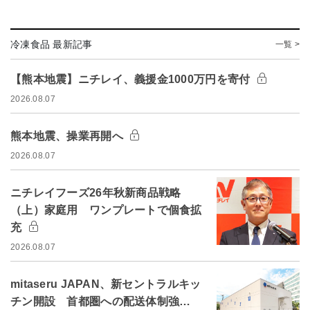
冷凍食品 最新記事
一覧 >
【熊本地震】ニチレイ、義援金1000万円を寄付
2026.08.07
熊本地震、操業再開へ
2026.08.07
ニチレイフーズ26年秋新商品戦略
（上）家庭用 ワンプレートで個食拡
充
2026.08.07
mitaseru JAPAN、新セントラルキッ
チン開設 首都圏への配送体制強…