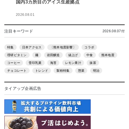
国内3カ所目のアイス生産拠点
2026.08.01
注目キーワード
2026.08.07付
特集
日本アクセス
〔熊本地震影響〕
コラボ
理研ビタミン
麺
岩田醸造
値上げ
中食
熊本地震
コーヒー
雪印乳業
海苔
レモン果汁
抹茶
チョコレート
トレンド
製粉特集
惣菜
明治
タイアップ企画広告