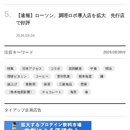
5.
【速報】ローソン、調理ロボ導入店を拡大 先行店
で好評
2026.08.06
注目キーワード
2026.08.08付
特集
日本アクセス
コラボ
岩田醸造
中食
明治
理研ビタミン
コーヒー
雪印乳業
熊本地震
麺
値上げ
業務用
抹茶
三菱食品
惣菜
〔熊本地震影響〕
チョコレート
海苔
春
タイアップ企画広告