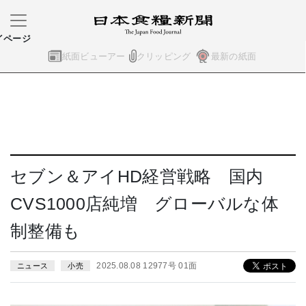
イページ
紙面ビューアー
クリッピング
最新の紙面
セブン＆アイHD経営戦略 国内
CVS1000店純増 グローバルな体
制整備も
2025.08.08 12977号 01面
ニュース
小売