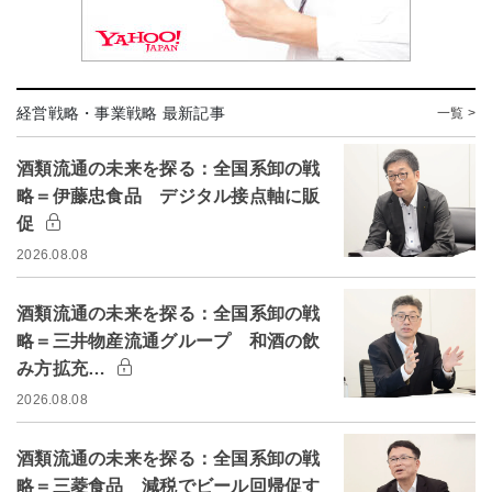
経営戦略・事業戦略 最新記事
一覧 >
酒類流通の未来を探る：全国系卸の戦
略＝伊藤忠食品 デジタル接点軸に販
促
2026.08.08
酒類流通の未来を探る：全国系卸の戦
略＝三井物産流通グループ 和酒の飲
み方拡充…
2026.08.08
酒類流通の未来を探る：全国系卸の戦
略＝三菱食品 減税でビール回帰促す