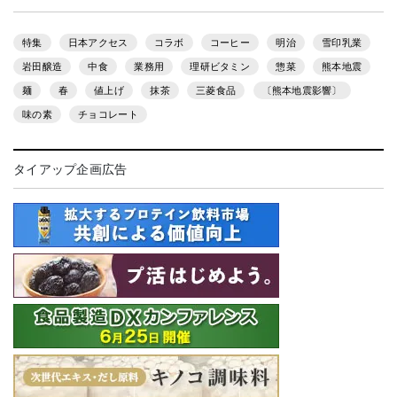
特集
日本アクセス
コラボ
コーヒー
明治
雪印乳業
岩田醸造
中食
業務用
理研ビタミン
惣菜
熊本地震
麺
春
値上げ
抹茶
三菱食品
〔熊本地震影響〕
味の素
チョコレート
タイアップ企画広告