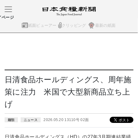
イページ
紙面ビューアー
クリッピング
最新の紙面
日清食品ホールディングス、周年施
策に注力 米国で大型新商品立ち上
げ
2026.05.20 13110号 02面
麺類
ニュース
日清食品ホールディングス（HD）の27年3月期連結業績