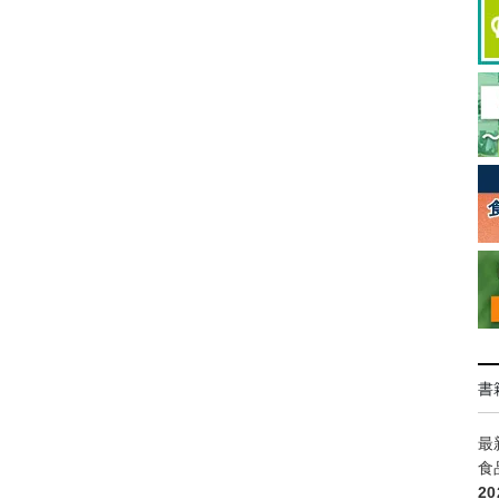
書
最
食
2