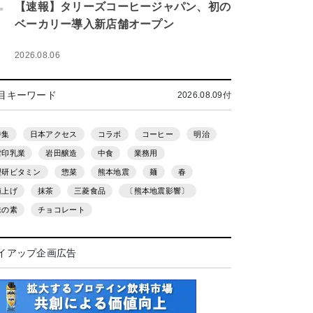
.
【速報】タリーズコーヒージャパン、初の
ベーカリー導入新店舗オープン
2026.08.06
目キーワード
2026.08.09付
特集
日本アクセス
コラボ
コーヒー
明治
雪印乳業
岩田醸造
中食
業務用
理研ビタミン
惣菜
熊本地震
麺
春
値上げ
抹茶
三菱食品
〔熊本地震影響〕
味の素
チョコレート
イアップ企画広告