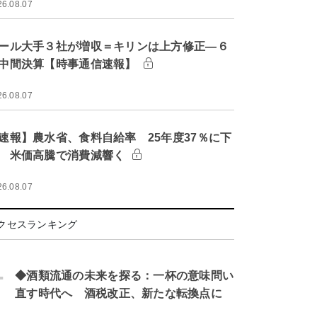
26.08.07
ール大手３社が増収＝キリンは上方修正―６
中間決算【時事通信速報】
26.08.07
速報】農水省、食料自給率 25年度37％に下
 米価高騰で消費減響く
26.08.07
クセスランキング
.
◆酒類流通の未来を探る：一杯の意味問い
直す時代へ 酒税改正、新たな転換点に