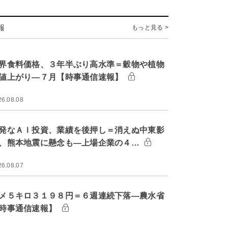
報
もっと見る >
界食料価格、３年半ぶり高水準＝穀物や植物
値上がり―７月【時事通信速報】
26.08.08
発なＡＩ投資、業績を後押し＝消えぬ中東影
、熊本地震に懸念も―上場企業の４…
26.08.07
メ５キロ３１９８円＝６週連続下落―農水省
時事通信速報】