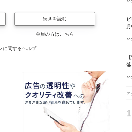
20
続きを読む
ビ
月
会員の方はこちら
20
ンに関するヘルプ
【
落
20
ア
1