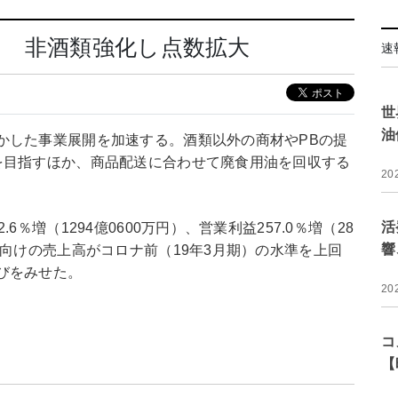
力 非酒類強化し点数拡大
速
世
油
かした事業展開を加速する。酒類以外の商材やPBの提
を目指すほか、商品配送に合わせて廃食用油を回収する
20
活
％増（1294億0600万円）、営業利益257.0％増（28
響
店向けの売上高がコロナ前（19年3月期）の水準を上回
びをみせた。
20
コ
【