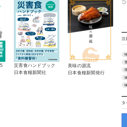
5
注
5
災害食ハンドブック
美味の源流
日本食糧新聞社
日本食糧新聞発行
タ