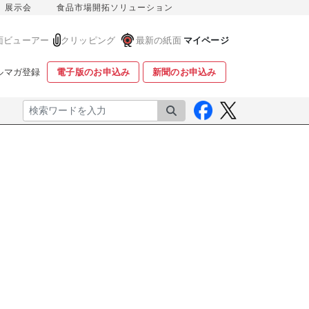
展示会
食品市場開拓ソリューション
面ビューアー
クリッピング
最新の紙面
マイページ
ルマガ登録
電子版のお申込み
新聞のお申込み
検索