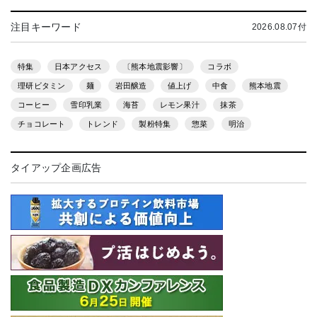
注目キーワード
2026.08.07付
特集
日本アクセス
〔熊本地震影響〕
コラボ
理研ビタミン
麺
岩田醸造
値上げ
中食
熊本地震
コーヒー
雪印乳業
海苔
レモン果汁
抹茶
チョコレート
トレンド
製粉特集
惣菜
明治
タイアップ企画広告