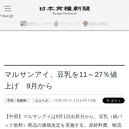
イページ
紙面ビューアー
クリッピング
最新の紙面
マルサンアイ、豆乳を11～27％値
上げ 9月から
2026.05.27 13114号 03面
牛乳・乳飲料
ニュース
【中部】マルサンアイは9月1日出荷分から、豆乳（紙パ
ック飲料）商品の価格改定を実施する。原材料費、物流