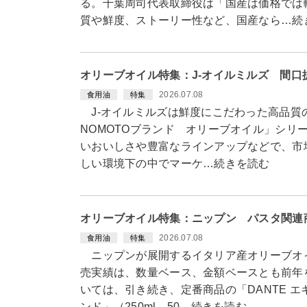
る。千葉周司代表取締役は「国産は価格では
質や鮮度、ストーリー性など、国産なら…続
オリーブオイル特集：J-オイルミルズ 間
2026.07.08
食用油
特集
J-オイルミルズは鮮度にこだわった高品質の定
NOMOTOブランド オリーブオイル」シリ
いおいしさや豊富なラインアップなどで、市
しい環境下の中でマーケ…続きを読む
オリーブオイル特集：ニップン パスタ関連
2026.07.08
食用油
特集
ニップンが展開するイタリア産オリーブオイル
売実績は、数量ベース、金額ベースとも前年を
いては、引き続き、定番商品の「DANTE 
ンド」（250ml、50…続きを読む