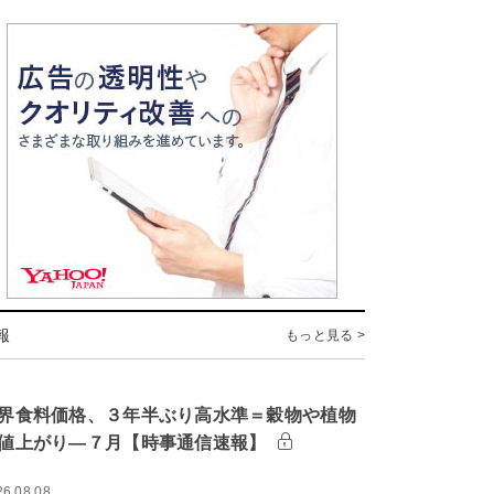
報
もっと見る >
界食料価格、３年半ぶり高水準＝穀物や植物
値上がり―７月【時事通信速報】
26.08.08