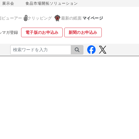
展示会
食品市場開拓ソリューション
面ビューアー
クリッピング
最新の紙面
マイページ
ルマガ登録
電子版のお申込み
新聞のお申込み
検索