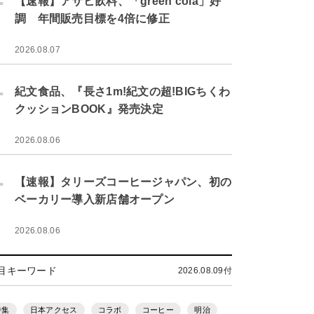
【速報】アサヒ飲料、「green cola」好
調 年間販売目標を4倍に修正
2026.08.07
.
紀文食品、『長さ1m!紀文の超!BIGちくわ
クッションBOOK』発売決定
2026.08.06
.
【速報】タリーズコーヒージャパン、初の
ベーカリー導入新店舗オープン
2026.08.06
目キーワード
2026.08.09付
特集
日本アクセス
コラボ
コーヒー
明治