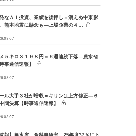
発なＡＩ投資、業績を後押し＝消えぬ中東影
、熊本地震に懸念も―上場企業の４…
26.08.07
メ５キロ３１９８円＝６週連続下落―農水省
時事通信速報】
26.08.07
ール大手３社が増収＝キリンは上方修正―６
中間決算【時事通信速報】
26.08.07
速報】農水省、食料自給率 25年度37％に下