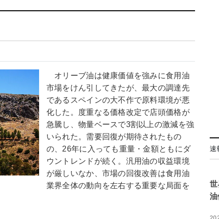
オリーブ油は健康価値を強みに食用油
市場をけん引してきたが、最大の調達先
であるスペインの大不作で原料環境が悪
化した。度重なる価格改定で店頭価格が
急騰し、物量ベースで3割以上の激減を強
いられた。需要回復が期待されたもの
の、26年に入っても重量・金額ともにダ
速
ウントレンドが続く。汎用油の収益環境
が厳しいなか、市場の回復改善は食用油
世
業界全体の動向を左右する重要な局面を
油
20