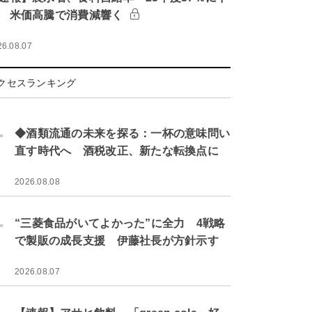
 米価高騰で消費減響く
26.08.07
クセスランキング
.
◆酒類流通の未来を探る：一杯の意味問い
直す時代へ 酒税改正、新たな転換点に
2026.08.08
.
“三菱食品がいてよかった”に全力 4戦略
で製販の成長支援 伊藤社長が方針示す
2026.08.07
.