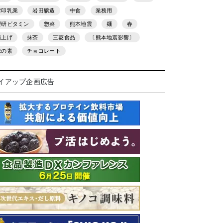
雪印乳業
岩田醸造
中食
業務用
理研ビタミン
惣菜
熊本地震
麺
春
値上げ
抹茶
三菱食品
〔熊本地震影響〕
味の素
チョコレート
イアップ企画広告