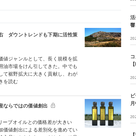
活
響
右 ダウントレンドも下期に活性策
20
コ
価値ジャンルとして、長く規模を拡
【
用油市場をけん引してきた。中でも
して裾野拡大に大きく貢献し、わが
20
きを読む
ビ
月
産ならではの価値創出
20
リーブオイルとの価格差が大きい
加価値創出による差別化を進めてい
【