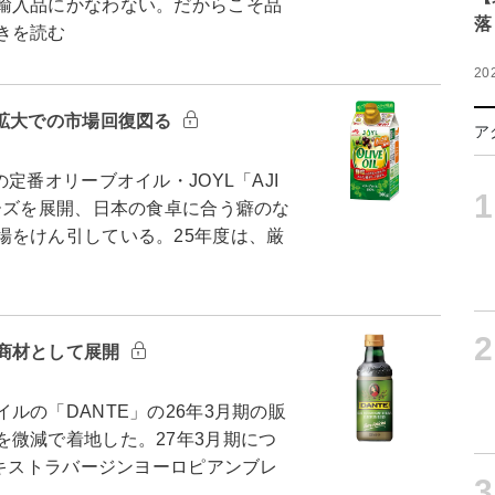
輸入品にかなわない。だからこそ品
落
きを読む
20
口拡大での市場回復図る
ア
番オリーブオイル・JOYL「AJI
1
ーズを展開、日本の食卓に合う癖のな
場をけん引している。25年度は、厳
2
商材として展開
の「DANTE」の26年3月期の販
微減で着地した。27年3月期につ
エキストラバージンヨーロピアンブレ
3