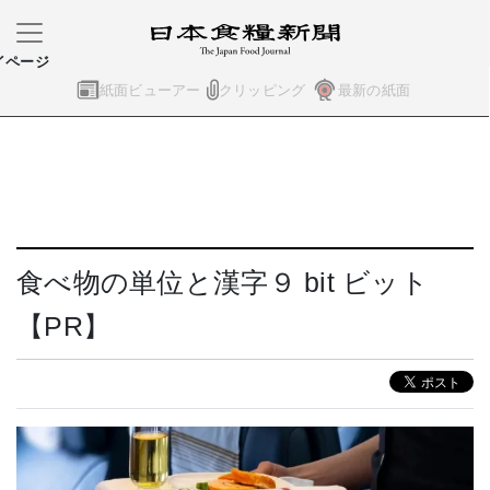
イページ
紙面ビューアー
クリッピング
最新の紙面
食べ物の単位と漢字９ bit ビット
【PR】