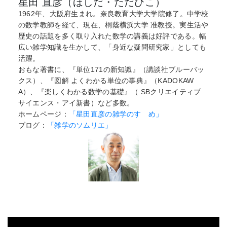
星田 直彦（ほしだ・ただひこ）
1962年、大阪府生まれ。奈良教育大学大学院修了。中学校
の数学教師を経て、現在、桐蔭横浜大学 准教授。実生活や
歴史の話題を多く取り入れた数学の講義は好評である。幅
広い雑学知識を生かして、「身近な疑問研究家」としても
活躍。
おもな著書に、『単位171の新知識』（講談社ブルーバッ
クス）、『図解 よくわかる単位の事典』（KADOKAW
A）、『楽しくわかる数学の基礎』（ SBクリエイティブ
サイエンス・アイ新書）など多数。
ホームページ：
「星田直彦の雑学のすゝめ」
ブログ：
「雑学のソムリエ」