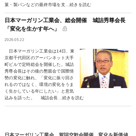
菓・製パンなどの最終市場を支…続きを読む
日本マーガリン工業会、総会開催 城詰秀尊会長
「変化を生かす年へ」
2026.05.22
日本マーガリン工業会は14日、東
京都千代田区のアーバンネット大手
町ビルで定時総会を開催した。城詰
秀尊会長はその後の懇親会で国際情
勢の変化に触れ、「変化に振り回さ
れるのではなく、環境の変化をうま
く生かしている年にしたい」と意気
込みを語った。 城詰会長…続きを読む
日本マーガリン工業会、賀詞交歓会開催 変化を新価値