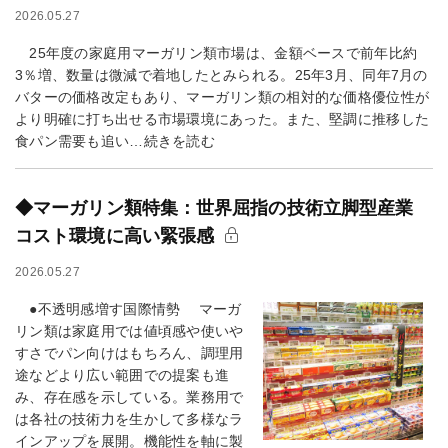
2026.05.27
25年度の家庭用マーガリン類市場は、金額ベースで前年比約
3％増、数量は微減で着地したとみられる。25年3月、同年7月の
バターの価格改定もあり、マーガリン類の相対的な価格優位性が
より明確に打ち出せる市場環境にあった。また、堅調に推移した
食パン需要も追い…続きを読む
◆マーガリン類特集：世界屈指の技術立脚型産業
コスト環境に高い緊張感
2026.05.27
●不透明感増す国際情勢 マーガ
リン類は家庭用では値頃感や使いや
すさでパン向けはもちろん、調理用
途などより広い範囲での提案も進
み、存在感を示している。業務用で
は各社の技術力を生かして多様なラ
インアップを展開。機能性を軸に製