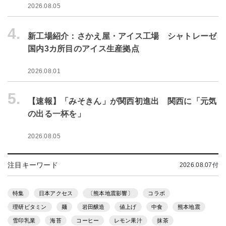
2026.08.05
4.
新工場紹介：さかえ屋・アイス工場 シャトレーゼ
国内3カ所目のアイス生産拠点
2026.08.01
5.
【速報】「みそきん」が関西初進出 関西に「元気
の出る一杯を」
2026.08.05
注目キーワード
2026.08.07付
特集
日本アクセス
〔熊本地震影響〕
コラボ
理研ビタミン
麺
岩田醸造
値上げ
中食
熊本地震
雪印乳業
海苔
コーヒー
レモン果汁
抹茶