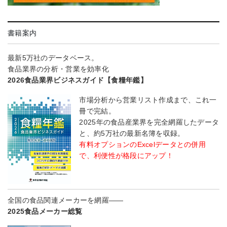
書籍案内
最新5万社のデータベース。
食品業界の分析・営業を効率化
2026食品業界ビジネスガイド【食糧年鑑】
市場分析から営業リスト作成まで、これ一
冊で完結。
2025年の食品産業界を完全網羅したデータ
と、約5万社の最新名簿を収録。
有料オプションのExcelデータとの併用
で、利便性が格段にアップ！
全国の食品関連メーカーを網羅――
2025食品メーカー総覧