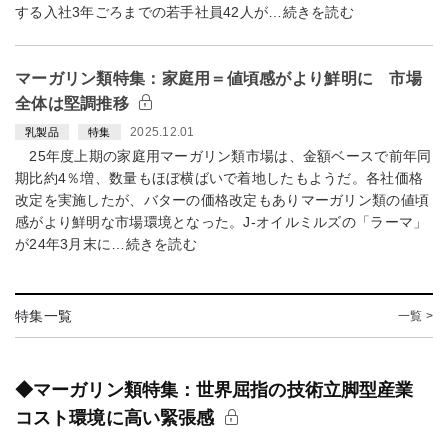
する入社3年ごろまでの若手社員42人が…続きを読む
マーガリン類特集：家庭用＝値頃感がより鮮明に 市場
全体は堅調推移
2025.12.01
乳製品
特集
25年度上期の家庭用マーガリン類市場は、金額ベースで前年同
期比約4％増、数量もほぼ横ばいで着地したもようだ。各社価格
改定を実施したが、バターの価格改定もありマーガリン類の値頃
感がより鮮明な市場環境となった。J-オイルミルズの「ラーマ」
が24年3月末に…続きを読む
特集一覧
一覧 >
◆マーガリン類特集：世界屈指の技術立脚型産業
コスト環境に高い緊張感