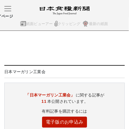
イページ
紙面ビューアー
クリッピング
最新の紙面
日本マーガリン工業会
「日本マーガリン工業会」
に関する記事が
11
本公開されています。
有料記事を購読するには
電子版のお申込み