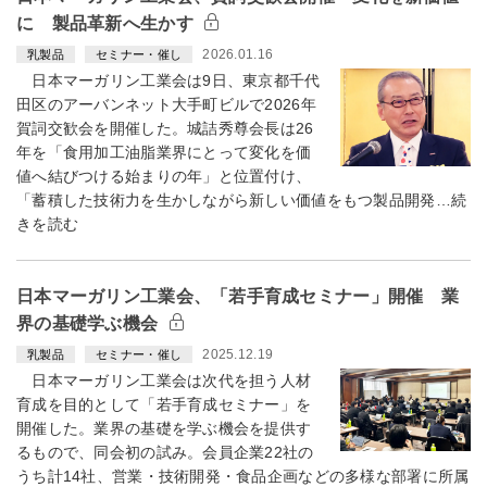
に 製品革新へ生かす
2026.01.16
乳製品
セミナー・催し
日本マーガリン工業会は9日、東京都千代
田区のアーバンネット大手町ビルで2026年
賀詞交歓会を開催した。城詰秀尊会長は26
年を「食用加工油脂業界にとって変化を価
値へ結びつける始まりの年」と位置付け、
「蓄積した技術力を生かしながら新しい価値をもつ製品開発…続
きを読む
日本マーガリン工業会、「若手育成セミナー」開催 業
界の基礎学ぶ機会
2025.12.19
乳製品
セミナー・催し
日本マーガリン工業会は次代を担う人材
育成を目的として「若手育成セミナー」を
開催した。業界の基礎を学ぶ機会を提供す
るもので、同会初の試み。会員企業22社の
うち計14社、営業・技術開発・食品企画などの多様な部署に所属