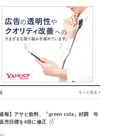
報
もっと見る >
速報】アサヒ飲料、「green cola」好調 年
販売目標を4倍に修正
:43