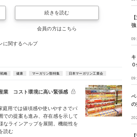
続きを読む
【
強
会員の方はこちら
09
ンに関するヘルプ
キ
０
売戦略
健康
マーガリン類特集
日本マーガリン工業会
09
産業 コスト環境に高い緊張感
ベ
の
家庭用では値頃感や使いやすさでパ
囲での提案も進み、存在感を示して
20
様なラインアップを展開。機能性を
を読む
【