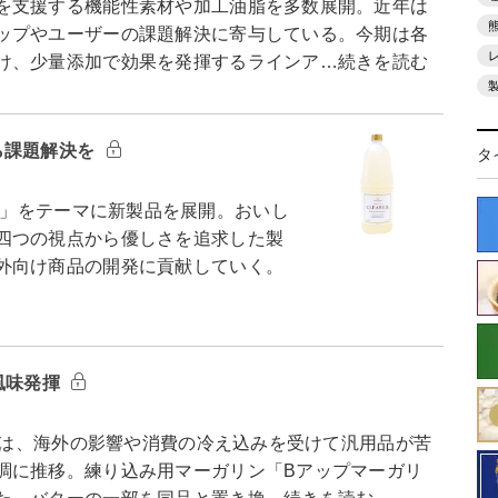
を支援する機能性素材や加工油脂を多数展開。近年は
ップやユーザーの課題解決に寄与している。今期は各
け、少量添加で効果を発揮するラインア…続きを読む
ら課題解決を
タ
ndly」をテーマに新製品を展開。おいし
四つの視点から優しさを追求した製
外向け商品の開発に貢献していく。
風味発揮
業は、海外の影響や消費の冷え込みを受けて汎用品が苦
調に推移。練り込み用マーガリン「Bアップマーガリ