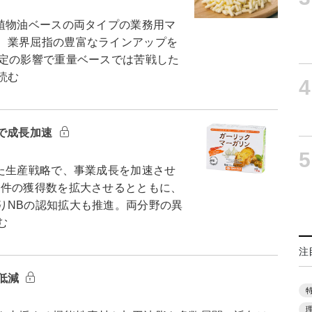
植物油ベースの両タイプの業務用マ
、業界屈指の豊富なラインアップを
改定の影響で重量ベースでは苦戦した
読む
4
Bで成長加速
5
た生産戦略で、事業成長を加速させ
案件の獲得数を拡大させるとともに、
りNBの認知拡大も推進。両分野の異
む
注
低減