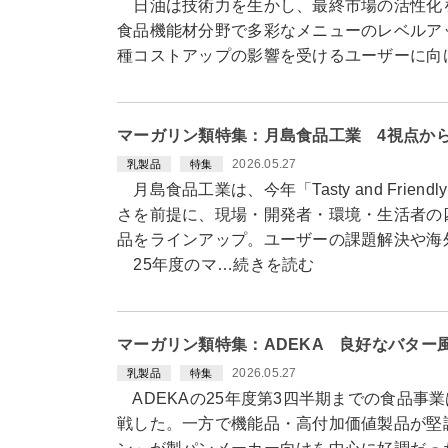
日油は技術力を生かし、最終市場の活性化
食品機能材分野で多彩なメニューのレベルア
種コストアップの影響を受けるユーザーに向
マーガリン類特集：月島食品工業 4視点か
2026.05.27
乳製品
特集
月島食品工業は、今年「Tasty and Frie
さを前提に、現場・開発者・環境・生活者の
品をラインアップ。ユーザーの課題解決や海
25年度のマ…続きを読む
マーガリン類特集：ADEKA 良好なバター
2026.05.27
乳製品
特集
ADEKAの25年度第3四半期までの食品事
戦した。一方で機能品・高付加価値製品が堅