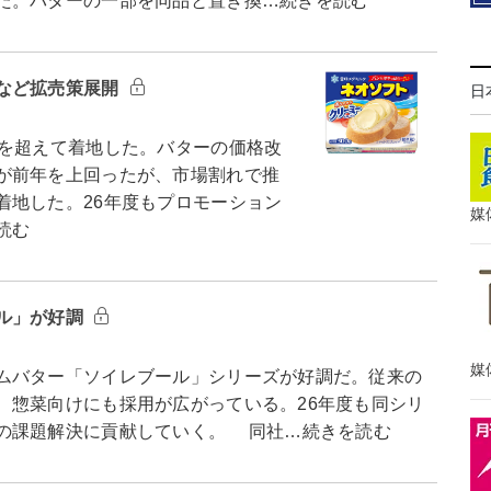
た。バターの一部を同品と置き換…続きを読む
など拡売策展開
日
を超えて着地した。バターの価格改
が前年を上回ったが、市場割れで推
着地した。26年度もプロモーション
媒
読む
ル」が好調
媒
ムバター「ソイレブール」シリーズが好調だ。従来の
、惣菜向けにも採用が広がっている。26年度も同シリ
の課題解決に貢献していく。 同社…続きを読む