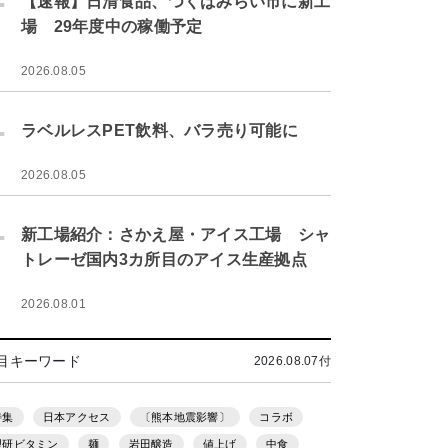
【速報】日清食品、つくばみらい市に新工
場 29年度中の稼働予定
2026.08.05
.
ラベルレスPET飲料、バラ売り可能に
2026.08.05
.
新工場紹介：さかえ屋・アイス工場 シャ
トレーゼ国内3カ所目のアイス生産拠点
2026.08.01
目キーワード
2026.08.07付
特集
日本アクセス
〔熊本地震影響〕
コラボ
理研ビタミン
麺
岩田醸造
値上げ
中食