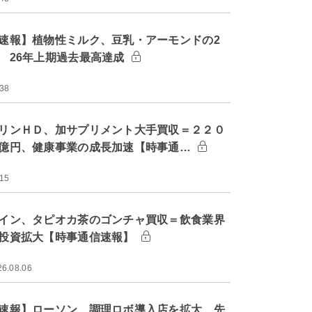
速報】植物性ミルク、豆乳・アーモンドの2
 26年上期過去最高達成
:38
リンＨＤ、加サプリメント大手買収＝２２０
億円、健康事業の成長加速【時事通…
:15
イン、タピオカ茶のゴンチャ買収＝飲食業界
投資拡大【時事通信速報】
26.08.06
速報】ローソン、調理ロボ導入店を拡大 先