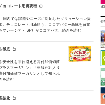
チョコレート用需要増
媒
、国内では課題やニーズに対応したソリューション提
特
加。チョコレート用油脂も、ココアバター高騰を背景
マレーシア・ISF社がココアバタ…続きを読む
を徹底
や安全性を兼ね揃える高付加価値商
プラスマーガリン」「発酵豆乳入り
高付加価値マーガリンとして知られ
きを読む
案強化