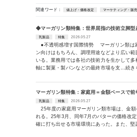
関連ワード：
値上げ・価格改定
マーケティング・販
◆マーガリン類特集：世界屈指の技術立脚型
2026.05.27
乳製品
特集
●不透明感増す国際情勢 マーガリン類は
ン向けはもちろん、調理用途などより広い範
いる。業務用では各社の技術力を生かして多
軸に製菓・製パンなどの最終市場を支…続き
マーガリン類特集：家庭用＝金額ベースで前
2026.05.27
乳製品
特集
25年度の家庭用マーガリン類市場は、金額
れる。25年3月、同年7月のバターの価格改
確に打ち出せる市場環境にあった。また、堅