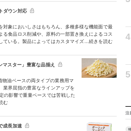
トダウン対応
を対象においしさはもちろん、多種多様な機能面で最
よる食品ロス削減や、原料の一部置き換えによるコス
4
している。製品によってはカスタマイズ…続きを読む
ランマスター」豊富な品揃え
5
植物油ベースの両タイプの業務用マ
、業界屈指の豊富なラインアップを
改定の影響で重量ベースでは苦戦した
読む
注
Bで成長加速