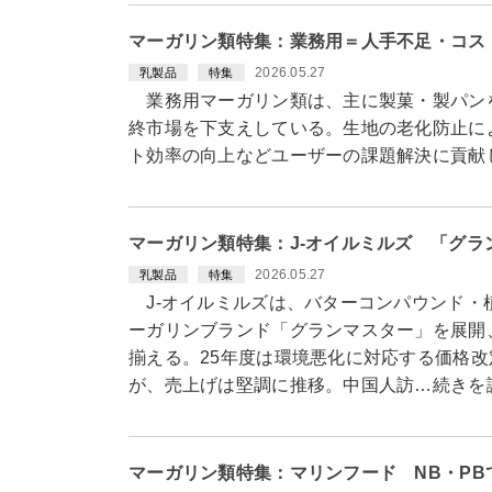
マーガリン類特集：業務用＝人手不足・コス
2026.05.27
乳製品
特集
業務用マーガリン類は、主に製菓・製パン
終市場を下支えしている。生地の老化防止に
ト効率の向上などユーザーの課題解決に貢献
マーガリン類特集：J-オイルミルズ 「グ
2026.05.27
乳製品
特集
J-オイルミルズは、バターコンパウンド・
ーガリンブランド「グランマスター」を展開
揃える。25年度は環境悪化に対応する価格
が、売上げは堅調に推移。中国人訪…続きを
マーガリン類特集：マリンフード NB・P