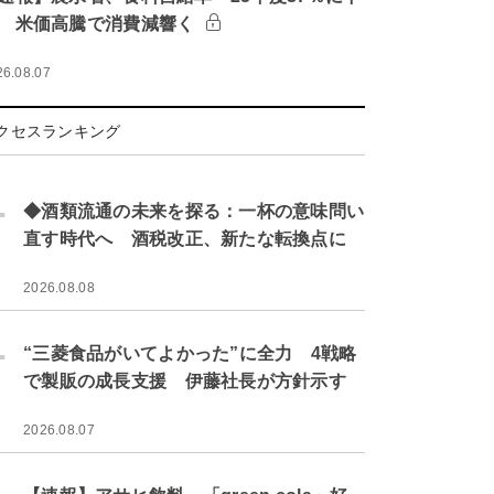
 米価高騰で消費減響く
26.08.07
クセスランキング
.
◆酒類流通の未来を探る：一杯の意味問い
直す時代へ 酒税改正、新たな転換点に
2026.08.08
.
“三菱食品がいてよかった”に全力 4戦略
で製販の成長支援 伊藤社長が方針示す
2026.08.07
.