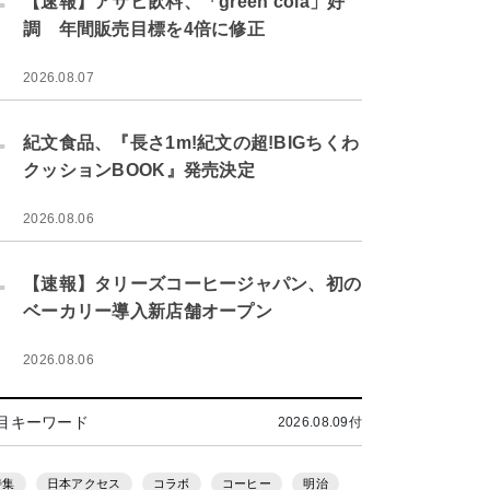
【速報】アサヒ飲料、「green cola」好
調 年間販売目標を4倍に修正
2026.08.07
.
紀文食品、『長さ1m!紀文の超!BIGちくわ
クッションBOOK』発売決定
2026.08.06
.
【速報】タリーズコーヒージャパン、初の
ベーカリー導入新店舗オープン
2026.08.06
目キーワード
2026.08.09付
特集
日本アクセス
コラボ
コーヒー
明治