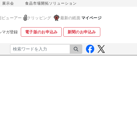
展示会
食品市場開拓ソリューション
面ビューアー
クリッピング
最新の紙面
マイページ
ルマガ登録
電子版のお申込み
新聞のお申込み
検索