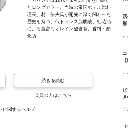
ーガリン」は1976年2月に発売を開始し
たロングセラー。当時の帝国ホテル総料
理長、村上信夫氏が開発に深く関わった
活
歴史を持つ。低トランス脂肪酸、紅花油
響
による豊富なオレイン酸含有、香料・酸
化防
20
コ
【
20
続きを読む
ビ
会員の方はこちら
月
ンに関するヘルプ
20
【