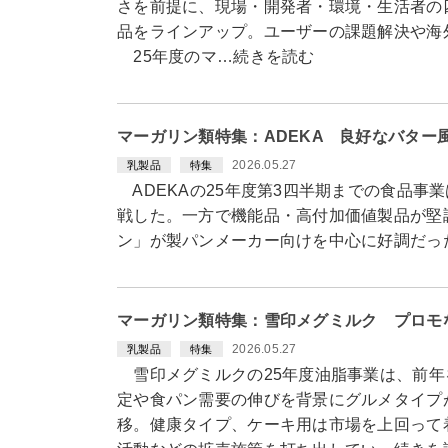
さを前提に、現場・開発者・環境・生活者の
品をラインアップ。ユーザーの課題解決や海
25年度のマ…続きを読む
マーガリン類特集：ADEKA 良好なバター
2026.05.27
乳製品
特集
ADEKAの25年度第3四半期までの食品事
戦した。一方で機能品・高付加価値製品が堅
ン」が製パンメーカー向けを中心に好調だっ
マーガリン類特集：雪印メグミルク プロモ
2026.05.27
乳製品
特集
雪印メグミルクの25年度油脂事業は、前年
定や食パン需要の伸びを背景にグルメタイプ
移。健康タイプ、ケーキ用は市場を上回って