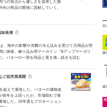
四つの視点から優しさを追求した製
外向け商品の開発に貢献していく。
日
風味発揮
業は、海外の影響や消費の冷え込みを受けて汎用品が苦
調に推移。練り込み用マーガリン「Bアップマーガリ
媒
た。バターの一部を同品と置き換…続きを読む
など拡売策展開
媒
を超えて着地した。バターの価格改
が前年を上回ったが、市場割れで推
着地した。26年度もプロモーション