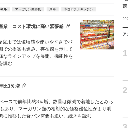
落
売戦略
マーガリン類特集
周年
帝国ホテルキッチン
20
産業 コスト環境に高い緊張感
ア
家庭用では値頃感や使いやすさでパ
囲での提案も進み、存在感を示して
1
様なラインアップを展開。機能性を
を読む
年比3％増
2
ベースで前年比約3％増、数量は微減で着地したとみら
定もあり、マーガリン類の相対的な価格優位性がより明
調に推移した食パン需要も追い…続きを読む
3