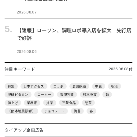
2026.08.07
5.
【速報】ローソン、調理ロボ導入店を拡大 先行店
で好評
2026.08.06
注目キーワード
2026.08.08付
特集
日本アクセス
コラボ
岩田醸造
中食
明治
理研ビタミン
コーヒー
雪印乳業
熊本地震
麺
値上げ
業務用
抹茶
三菱食品
惣菜
〔熊本地震影響〕
チョコレート
海苔
春
タイアップ企画広告