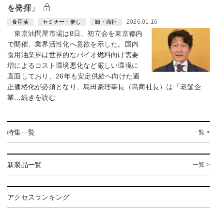
を発揮」
2026.01.16
食用油
セミナー・催し
卸・商社
東京油問屋市場は8日、初立会を東京都内
で開催、業界活性化へ意欲を示した。国内
食用油業界は世界的なバイオ燃料向け需要
増によるコスト環境悪化など厳しい環境に
直面しており、26年も安定供給へ向けた適
正価格化が必須となり、島田豪理事長（島商社長）は「老舗企
業…続きを読む
特集一覧
一覧 >
新製品一覧
一覧 >
アクセスランキング