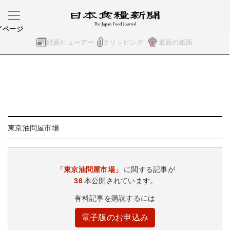
イページ
紙面ビューアー
クリッピング
最新の紙面
東京油問屋市場
「東京油問屋市場」
に関する記事が
36
本公開されています。
有料記事を購読するには
電子版のお申込み